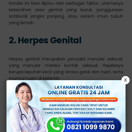
Kondisi ini bisa dipicu oleh berbagai faktor, utamanya
kebersihan area genital yang buruk, penggunaan
antibiotik jangka panjang, atau sistem imun tubuh
yang lemah.
2. Herpes Genital
Herpes genital merupakan penyakit menular seksual,
yang menular melalui kontak seksual. Gejalanya
berupa lepuhan kecil yang terasa gatal dan nyeri, serta
muncul ruam di kelamin.
X
Meskipun tidak bisa disembuhkan, gejala herpes genital
bisa dikendalikan dengan menggunakan obat dokter.
3. Kutil Kelamin
(Kondiloma Akuminata)