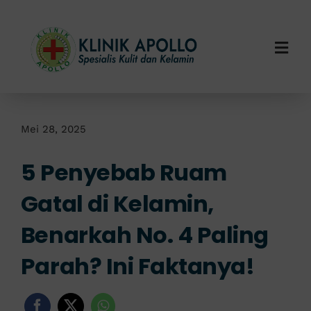
Skip
to
content
Togg
Navi
Home
Tentang Kami
Mei 28, 2025
5 Penyebab Ruam
Layanan Kami
Gatal di Kelamin,
Info Klinik
Benarkah No. 4 Paling
Hubungi Kami
Parah? Ini Faktanya!