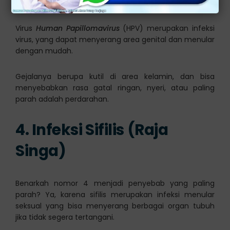
Virus
Human Papillomavirus
(HPV) merupakan infeksi
virus, yang dapat menyerang area genital dan menular
dengan mudah.
Gejalanya berupa kutil di area kelamin, dan bisa
menyebabkan rasa gatal ringan, nyeri, atau paling
parah adalah perdarahan.
4. Infeksi Sifilis (Raja
Singa)
Benarkah nomor 4 menjadi penyebab yang paling
parah? Ya, karena sifilis merupakan infeksi menular
seksual yang bisa menyerang berbagai organ tubuh
jika tidak segera tertangani.