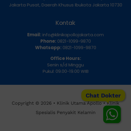
Dua Selatan, Kecamatan Sawah Besar, Kota
Jakarta Pusat, Daerah Khusus Ibukota Jakarta 10730
Kontak
Email:
info@klinikapollojakarta.com
Phone:
0821-1099-9870
Whatsapp:
0821-1099-9870
Office Hours:
Senin s/d Minggu
Pukul: 09.00-19.00 WIB
Chat Dokter
Copyright © 2026 • Klinik Utama Apollo • Klinik
Spesialis Penyakit Kelamin