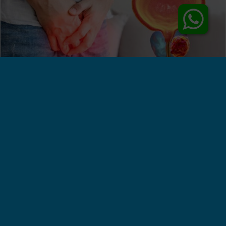
Jenis-Jenis Penyakit Prostat yang Sering
Terjadi pada Pria
Klinik Apollo, Jakarta - Mengenali jenis penyakit
prostat, bisa membantu pria untuk mendapatkan
perawatan medis yang tepat. Namun, sayangnya,
banyak