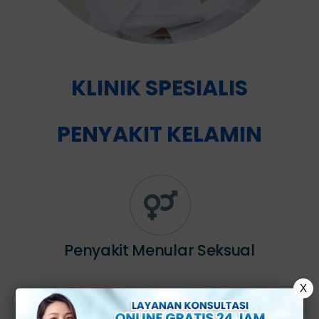
KLINIK SPESIALIS
PENYAKIT KELAMIN
Penyakit Menular Seksual
X