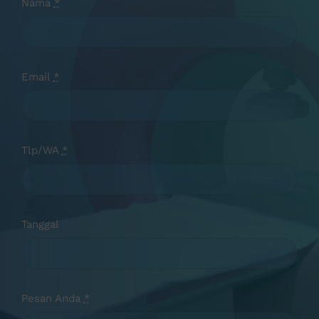
Nama
*
Email
*
Tlp/WA
*
Tanggal
Pesan Anda
*