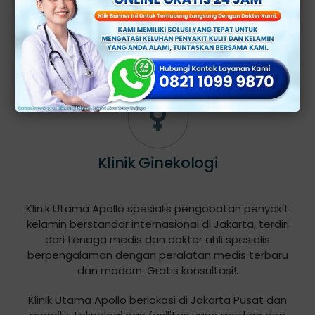
Klinik Andrologi
Klinik Ginekologi
Klinik Utama Apollo spesialis pengobatan penyakit
kelamin berstandar internasional di Jakarta, terdiri
dari tenaga medis dan dokter ahli spesialis
berpengalaman dengan peralatan medis terbaru
dan modern. Gratis konsultasi!.
Klinik Utama Apollo berlokasi di Jakarta Pusat dan