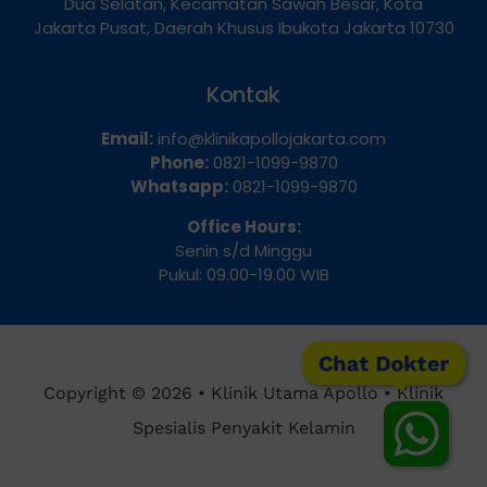
Dua Selatan, Kecamatan Sawah Besar, Kota
Jakarta Pusat, Daerah Khusus Ibukota Jakarta 10730
Kontak
Email:
info@klinikapollojakarta.com
Phone:
0821-1099-9870
Whatsapp:
0821-1099-9870
Office Hours:
Senin s/d Minggu
Pukul: 09.00-19.00 WIB
Chat Dokter
Copyright © 2026 • Klinik Utama Apollo • Klinik
Spesialis Penyakit Kelamin