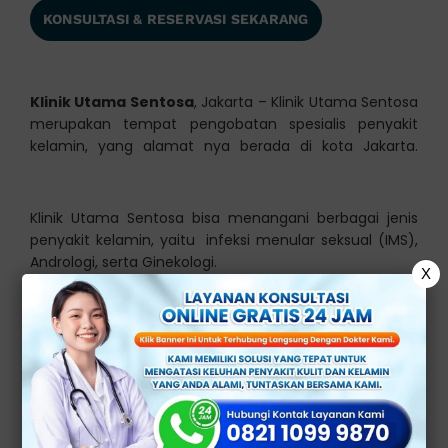
KONSULTASI & RESERVASI SEKARANG
Klinik Utama Sentosa
, Jakarta – Klinik Utama Sentosa
merupakan tempat pengobatan spesialis penyakit
kelamin, yang alamat nya berada di kota Jakarta.
alamat dokter kelamin
Klinik Utama Sentosa bisa menangani berbagai jenis
penyakit kelamin, yaitu infeksi menular seksual (IMS),
Andrologi, serta Ginekologi.
X
Menjadikan salah satu klinik penyakit kelamin terbesar
di Jakarta, sudah banyak pasien yang berkunjung untuk
melakukan pengobatan dan hasilnya memuaskan.
Klinik kami berstandar internasional, alat medis yang
modern dan canggih, serta mempunyai dokter