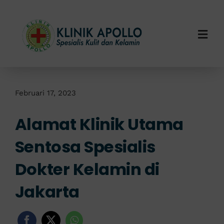
Skip
to
content
Togg
Navi
Home
Tentang Kami
Februari 17, 2023
Alamat Klinik Utama
Layanan Kami
Sentosa Spesialis
Info Klinik
Dokter Kelamin di
Hubungi Kami
Jakarta