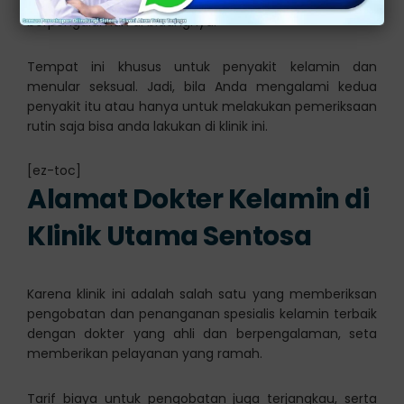
spesialis penyakit kelamin yang profesional dan
berpengalaman di bidangnya.
Tempat ini khusus untuk penyakit kelamin dan
menular seksual. Jadi, bila Anda mengalami kedua
penyakit itu atau hanya untuk melakukan pemeriksaan
rutin saja bisa anda lakukan di klinik ini.
[ez-toc]
Alamat Dokter Kelamin di
Klinik Utama Sentosa
Karena klinik ini adalah salah satu yang memberiksan
pengobatan dan penanganan spesialis kelamin terbaik
dengan dokter yang ahli dan berpengalaman, seta
memberikan pelayanan yang ramah.
Tarif biaya untuk pengobatan juga terjangkau, serta