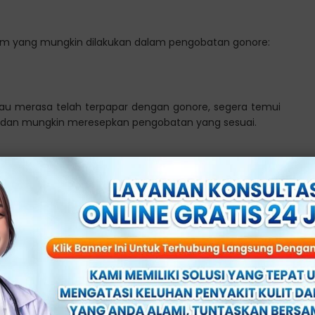
um yang mungkin dilakukan dalam pengobatan gonore:
tau merasa telah terpapar dengan gonore, segera temui
ik dan mungkin meresepkan pengobatan yang sesuai.
kter akan memberikan pengobatan yang tepat, baik dalam
nyelesaikan seluruh durasi pengobatan yang diresepkan,