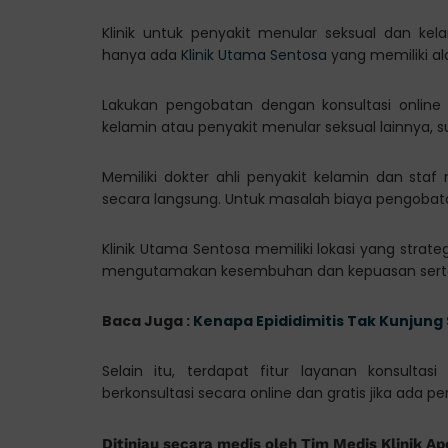
Klinik untuk penyakit menular seksual dan kel
hanya ada
Klinik Utama Sentosa
yang memiliki al
Lakukan pengobatan dengan konsultasi online
kelamin atau penyakit menular seksual lainnya, 
Memiliki dokter ahli penyakit kelamin dan sta
secara langsung. Untuk masalah biaya pengobatan
Klinik Utama Sentosa memiliki lokasi yang strate
mengutamakan kesembuhan dan kepuasan serta 
Baca Juga :
Kenapa Epididimitis Tak Kunjun
Selain itu, terdapat fitur layanan konsul
berkonsultasi secara online dan gratis jika ada p
Ditinjau secara medis oleh Tim Medis Klinik Ap