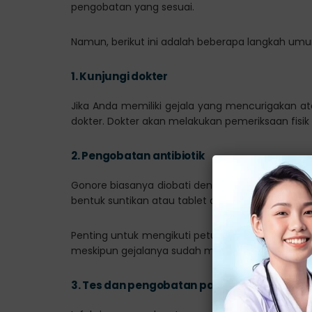
pengobatan yang sesuai.
Namun, berikut ini adalah beberapa langkah um
1.
Kunjungi dokter
Jika Anda memiliki gejala yang mencurigakan a
dokter. Dokter akan melakukan pemeriksaan fis
2.
Pengobatan antibiotik
Gonore biasanya diobati dengan antibiotik. Do
bentuk suntikan atau tablet antibiotik.
Penting untuk mengikuti petunjuk dokter dan me
meskipun gejalanya sudah mereda.
3.
Tes dan pengobatan pasangan seksual