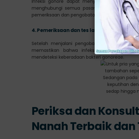
Infeksi gonore dapat menyebar melalui hubu
menghubungi semua pasangan seksual yang ba
pemeriksaan dan pengobatan jika diperlukan.
4.
Pemeriksaan dan tes lanjutan
Setelah menjalani pengobatan, dokter mung
memastikan bahwa infeksi sudah sembuh se
mendeteksi keberadaan bakteri gonoreae.
Periksa dan Konsult
Nanah Terbaik dan 