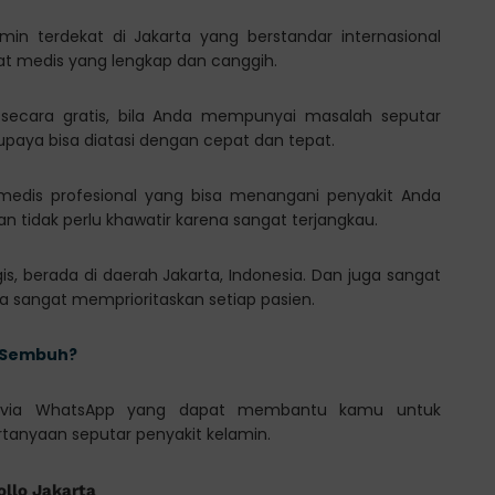
amin terdekat di Jakarta yang berstandar internasional
at medis yang lengkap dan canggih.
 secara gratis, bila Anda mempunyai masalah seputar
supaya bisa diatasi dengan cepat dan tepat.
f medis profesional yang bisa menangani penyakit Anda
 tidak perlu khawatir karena sangat terjangkau.
gis, berada di daerah Jakarta, Indonesia. Dan juga sangat
sangat memprioritaskan setiap pasien.
g Sembuh?
tasi via WhatsApp yang dapat membantu kamu untuk
ertanyaan seputar penyakit kelamin.
ollo Jakarta