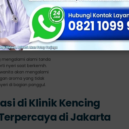
ngan seksual. Jadi penting untuk memberi tahu dan
ru-baru ini Anda miliki agar mereka bisa menjalani
kin akan merekomendasikan pemeriksaan ulang untuk
penuhnya. Ini melibatkan tes laboratorium untuk
asi di Klinik Kencing
Terpercaya di Jakarta