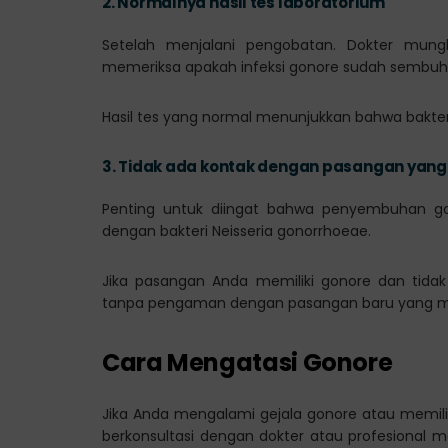
2.
Normalnya hasil tes laboratorium
Setelah menjalani pengobatan. Dokter mung
memeriksa apakah infeksi gonore sudah sembuh
Hasil tes yang normal menunjukkan bahwa bakter
3.
Tidak ada kontak dengan pasangan yang 
Penting untuk diingat bahwa penyembuhan gono
dengan bakteri Neisseria gonorrhoeae.
Jika pasangan Anda memiliki gonore dan tidak
tanpa pengaman dengan pasangan baru yang memil
Cara Mengatasi Gonore
Jika Anda mengalami gejala gonore atau memiliki
berkonsultasi dengan dokter atau profesional 