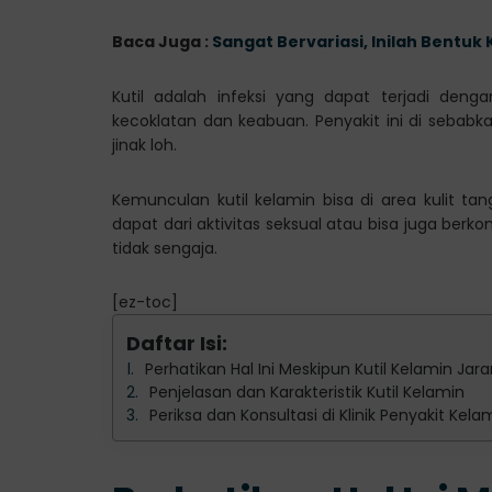
Baca Juga :
Sangat Bervariasi, Inilah Bentu
Kutil adalah infeksi yang dapat terjadi deng
kecoklatan dan keabuan. Penyakit ini di sebab
jinak loh.
Kemunculan kutil kelamin bisa di area kulit ta
dapat dari aktivitas seksual atau bisa juga berk
tidak sengaja.
[ez-toc]
Daftar Isi:
Perhatikan Hal Ini Meskipun Kutil Kelamin Ja
Penjelasan dan Karakteristik Kutil Kelamin
Periksa dan Konsultasi di Klinik Penyakit Kel