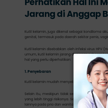
Perhatikan Hal Ini 
Jarang di Anggap 
Kutil kelamin, juga dikenal sebagai kondiloma 
genital, termasuk pada daerah sekitar penis, vagi
Kutil kelamin disebabkan oleh infeksi virus HPV (
umum, kutil kelamin jarang dianggap sebagai ko
hal yang perlu diperhatikan:
1.
Penyebaran
Kutil kelamin mudah menyebar melalui kontak kuli
Selain itu, meskipun tidak selalu terjadi, ada r
yang lebih tinggi risikonya. Sehingga menyebabk
lainnya pada pria dan wanita.