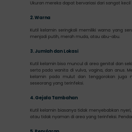
Ukuran mereka dapat bervariasi dari sangat keci
2.
Warna
Kutil kelamin seringkali memiliki warna yang se
menjadi putih, merah muda, atau abu-abu.
3.
Jumlah dan Lokasi
Kutil kelamin bisa muncul di area genital dan sek
serta pada wanita di vulva, vagina, dan anus. M
kelamin pada mulut dan tenggorokan juga mu
seseorang yang terinfeksi.
4.
Gejala Tambahan
Kutil kelamin biasanya tidak menyebabkan nyeri
atau tidak nyaman di area yang terinfeksi. Pendarah
5.
Penularan