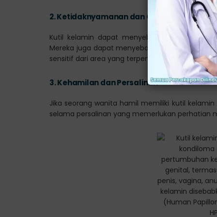
2.
Ketidaknyamanan dan Gangguan Psikolo
Kutil kelamin dapat menyebabkan ketidaknyaman
Mereka juga dapat menyebabkan gangguan psikol
sensitif dari area yang terpengaruh.
3.
Kehamilan dan Persalinan
Jika seorang wanita hamil memiliki kutil kelam
selama persalinan yang memerlukan perhatian m