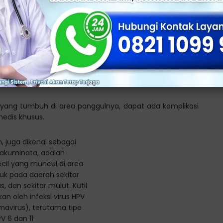
gis
an fisik, seperti gatal atau terasa seperti terbakar.
ogis seperti stres atau kecemasan karena karakteristik
in yang tumbuh di area panggulnya, dapat ada komplikasi
edis khusus.