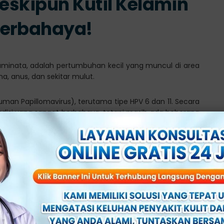
Meskipun Kutil Kelamin
Berbahaya!
akuminata, adalah pertumbuhan kecil yang muncul di area
na, anus, dan sekitar mulut.
Human Papillomavirus), terutama tipe HPV 6 dan 11. Secara
ndisi yang sangat berbahaya, tetapi masih ada beberapa
t-ke-kulit dengan area yang terinfeksi.
isiko bahwa infeksi HPV bisa berkembang menjadi tipe HPV
an kanker serviks pada wanita dan beberapa jenis kanker