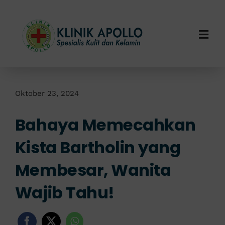
Skip
to
content
Togg
Navi
Home
Tentang Kami
Oktober 23, 2024
Bahaya Memecahkan
Layanan Kami
Kista Bartholin yang
Info Klinik
Membesar, Wanita
Hubungi Kami
Wajib Tahu!