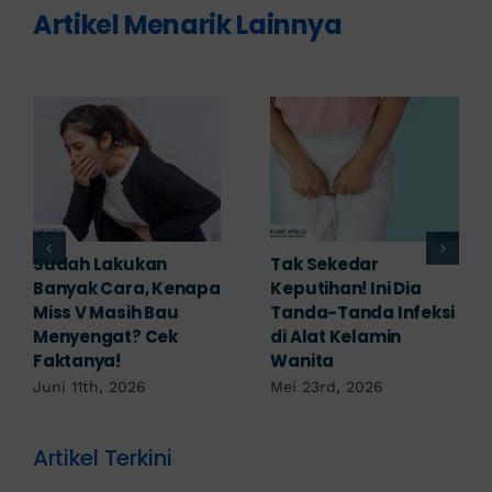
Artikel Menarik Lainnya
Adakah Cara Medis
5 Saran Dokter
untuk
Mengobati Vagina
Mengembalikan
Bengkak Akibat
Selaput Dara yang
Infeksi, Cek di Sini!
Robek? Ini Penjelasan
Mei 17th, 2026
Dokter!
Mei 18th, 2026
Artikel Terkini