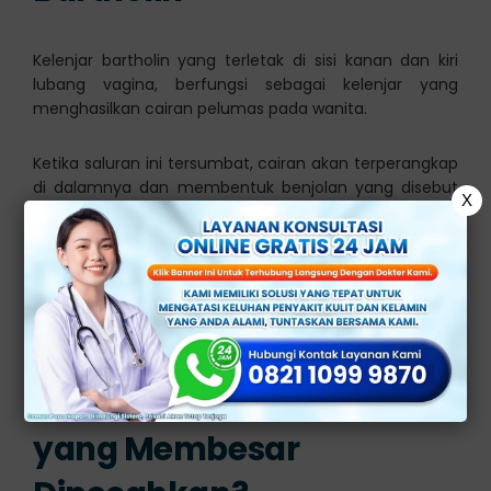
Kelenjar bartholin yang terletak di sisi kanan dan kiri
lubang vagina, berfungsi sebagai kelenjar yang
menghasilkan cairan pelumas pada wanita.
Ketika saluran ini tersumbat, cairan akan terperangkap
di dalamnya dan membentuk benjolan yang disebut
X
kista bartholin.
Kista ini bisa berukuran kecil dan tidak terasa sakit.
Namun, bila terinfeksi, kista bisa berkembang menjadi
abses yang disertai dengan rasa nyeri, kemerahan, dan
keluar nanah.
Bolehkah Kista Bartholin
yang Membesar