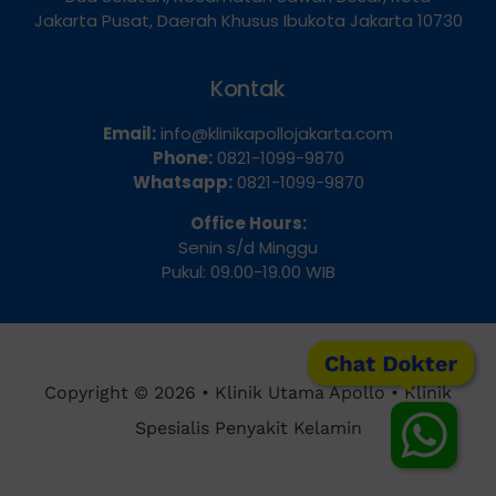
Dua Selatan, Kecamatan Sawah Besar, Kota
Jakarta Pusat, Daerah Khusus Ibukota Jakarta 10730
Kontak
Email:
info@klinikapollojakarta.com
Phone:
0821-1099-9870
Whatsapp:
0821-1099-9870
Office Hours:
Senin s/d Minggu
Pukul: 09.00-19.00 WIB
Chat Dokter
Copyright © 2026 • Klinik Utama Apollo • Klinik
Spesialis Penyakit Kelamin