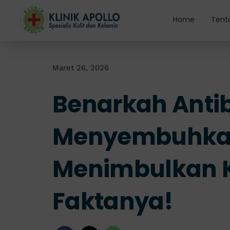
Skip
to
Home
Tent
content
Maret 26, 2026
Benarkah Antib
Menyembuhkan 
Menimbulkan K
Faktanya!