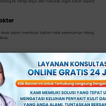
berkembang ke tahap lanjut dan merusak organ tubuh seperti
okter
i dosis dapat membuat bakteri tidak sepenuhnya hilang,
kasi.
etelah pemberian antibiotik, seperti demam atau nyeri
isi ini tetap perlu dipantau tenaga medis.
sis dan Penanganan