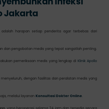
nyembuhkan Infeksi
lo Jakarta
, adalah harapan setiap penderita agar terbebas dari
n dan pengobatan medis yang tepat sangatlah penting.
lakukan pemeriksaan medis yang lengkap di
Klinik Apollo
 menyeluruh, dengan fasilitas dan peralatan medis yang
saja, melalui layanan
Konsultasi Dokter Online
.
app
, yang beroperasi selama 24 jam dan tersedia secara