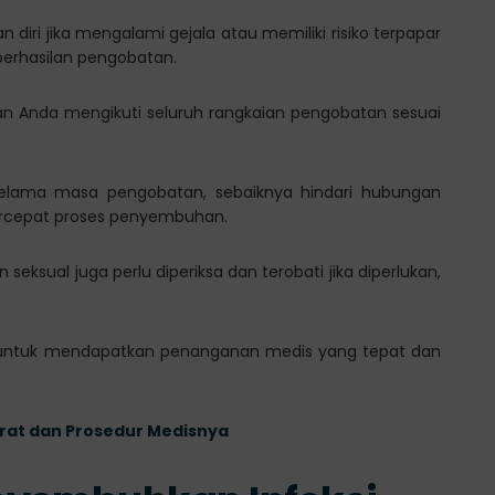
n diri jika mengalami gejala atau memiliki risiko terpapar
eberhasilan pengobatan.
an Anda mengikuti seluruh rangkaian pengobatan sesuai
lama masa pengobatan, sebaiknya hindari hubungan
rcepat proses penyembuhan.
seksual juga perlu diperiksa dan terobati jika diperlukan,
er untuk mendapatkan penanganan medis yang tepat dan
yarat dan Prosedur Medisnya