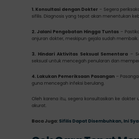
1. Konsultasi dengan Dokter
– Segera periksaka
sifilis. Diagnosis yang tepat akan menentukan k
2. Jalani Pengobatan Hingga Tuntas
– Pastik
anjuran dokter, meskipun gejala sudah membaik.
3. Hindari Aktivitas Seksual Sementara
– Se
seksual untuk mencegah penularan dan mempe
4. Lakukan Pemeriksaan Pasangan
– Pasangan 
guna mencegah infeksi berulang.
Oleh karena itu, segera konsultasikan ke dokt
akurat.
Baca Juga:
Sifilis Dapat Disembuhkan, Ini S