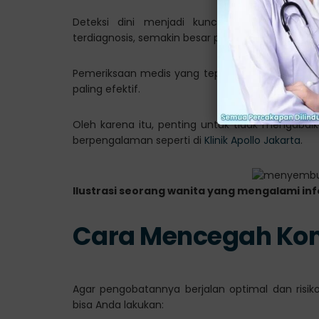
Deteksi dini menjadi kunci utama dalam me
terdiagnosis, semakin besar peluang untuk sembu
Pemeriksaan medis yang tepat, juga membantu 
paling efektif.
Oleh karena itu, penting untuk tidak mengabai
berpengalaman seperti di
Klinik Apollo Jakarta
.
Ilustrasi seorang wanita yang mengalami infek
Cara Mencegah Komp
Agar pengobatannya berjalan optimal dan risiko
bisa Anda lakukan: