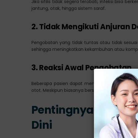
Jika sifilis tidak segera terobati, infeksi bisa 
jantung, otak, hingga sistem saraf.
2. Tidak Mengikuti Anjuran D
Pengobatan yang tidak tuntas atau tidak sesua
sehingga meningkatkan kekambuhan atau kompli
3. Reaksi Awal Pengobatan
Beberapa pasien dapat mengalami reaksi awal s
otot. Meskipun biasanya bersifat sementara, kond
Pentingnya Diagno
Dini