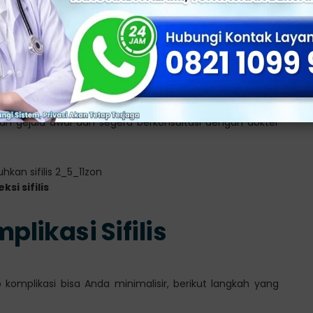
ncegah komplikasi sifilis. Semakin cepat penyakit
h total tanpa efek jangka panjang.
menentukan stadium sifilis dan jenis pengobatan yang
kan gejala awal dan segera berkonsultasi dengan dokter
si sifilis
likasi Sifilis
 komplikasi bisa Anda minimalisir, berikut langkah yang