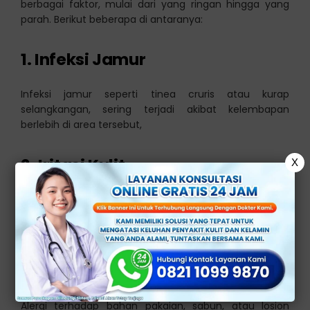
berbagai faktor, mulai dari yang ringan hingga yang
parah. Berikut beberapa di antaranya:
1. Infeksi Jamur
Infeksi jamur seperti tinea cruris atau kurap
selangkangan, sering terjadi akibat kelembapan
berlebih di area tersebut,
2. Iritasi Kulit
X
Penggunaan pakaian ketat, deterjen, atau produk
perawatan kulit yang tidak cocok, dapat menyebabkan
iritasi.
3. Reaksi Alergi
Alergi terhadap bahan pakaian, sabun, atau losion