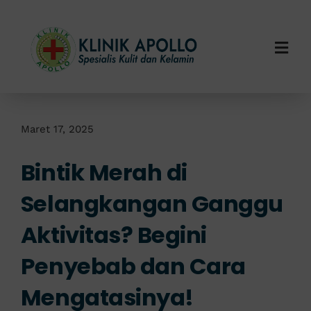
Skip
to
content
Togg
Navi
Home
Tentang Kami
Maret 17, 2025
Bintik Merah di
Layanan Kami
Selangkangan Ganggu
Info Klinik
Aktivitas? Begini
Hubungi Kami
Penyebab dan Cara
Mengatasinya!