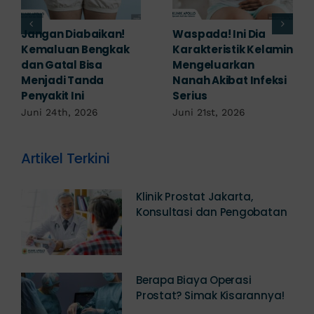
Banyak yang
Tampak Ringan,
Mengabaikan,
Waspada Ini Gejala
Padahal Habis
Kutil Kelamin yang
Berhubungan
Berbahaya!
Kemaluan Gatal Bisa
Juni 14th, 2026
Jadi Tanda IMS!
Juni 17th, 2026
Artikel Terkini
Klinik Prostat Jakarta,
Konsultasi dan Pengobatan
Berapa Biaya Operasi
Prostat? Simak Kisarannya!