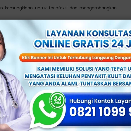
kan kemungkinan untuk terinfeksi dan mengembangkan
ita yang memiliki faktor risiko tersebut pasti akan
bantu mengurangi kemungkinan terkena infeksi HPV dan
n untuk Mengatasi Kutil Kelamin
si di Klinik Penyakit