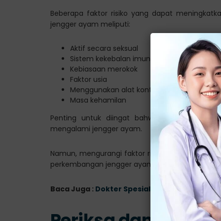
Beberapa faktor risiko yang dapat meningkat
jengger ayam meliputi:
Aktif secara seksual
Sistem kekebalan imun yang melemah
Kebiasaan merokok
Faktor usia
Menggunakan alat kontrasepsi hormonal
Masa kehamilan
Penting untuk diingat bahwa tidak semua wan
mengalami jengger ayam.
Namun, mengurangi faktor risiko ini dapat mem
perkembangan jengger ayam.
Baca Juga :
Dokter Spesialis Penyakit Kelami
Periksa dan Konsulta