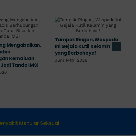
spada
11 Penyebab Sering Buang
Jangan Ter
in
Air Kecil yang Perlu
Terpapar G
Diwaspadai
Gejala Masi
Menular
Juli 13th, 2026
Juni 27th, 2
enyakit Menular Seksual