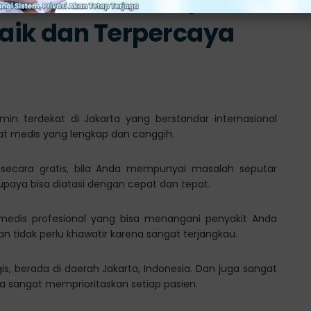
aik dan Terpercaya
amin terdekat di Jakarta yang berstandar internasional
at medis yang lengkap dan canggih.
 secara gratis, bila Anda mempunyai masalah seputar
supaya bisa diatasi dengan cepat dan tepat.
f medis profesional yang bisa menangani penyakit Anda
 tidak perlu khawatir karena sangat terjangkau.
gis, berada di daerah Jakarta, Indonesia. Dan juga sangat
sangat memprioritaskan setiap pasien.