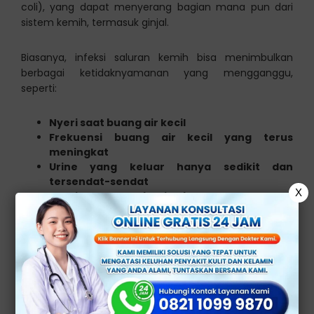
coli), yang dapat menyerang bagian mana pun dari
sistem kemih, termasuk ginjal.
Biasanya, infeksi saluran kemih bisa menimbulkan
berbagai ketidaknyamanan yang mengganggu,
seperti:
Nyeri saat buang air kecil
Frekuensi buang air kecil yang terus
meningkat
Urine yang keluar hanya sedikit dan
tersendat-sendat
X
Nyeri pada perut bagian bawah
Ciri-Ciri ISK Sudah
Menyebar ke Ginjal
Meskipun terlihat sepele, tetapi ISK bisa menyebar ke