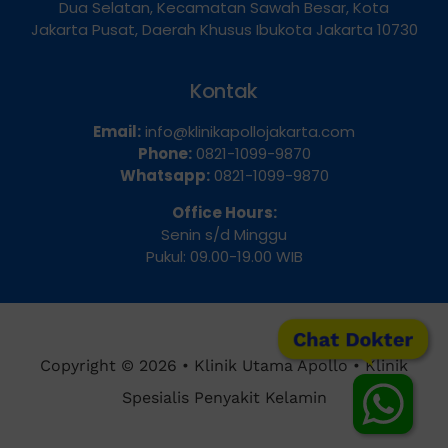
Jl. Pangeran Jayakarta No.115, RT.9/RW.7, Mangga
Dua Selatan, Kecamatan Sawah Besar, Kota
Jakarta Pusat, Daerah Khusus Ibukota Jakarta 10730
Kontak
Email:
info@klinikapollojakarta.com
Phone:
0821-1099-9870
Whatsapp:
0821-1099-9870
Office Hours:
Senin s/d Minggu
Pukul: 09.00-19.00 WIB
Chat Dokter
Copyright © 2026 • Klinik Utama Apollo • Klinik
Spesialis Penyakit Kelamin