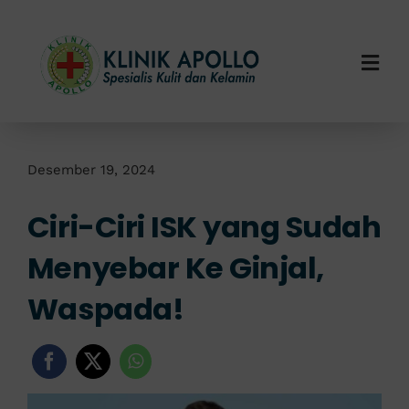
Skip
to
content
Togg
Navi
Home
Tentang Kami
Desember 19, 2024
Ciri-Ciri ISK yang Sudah
Layanan Kami
Menyebar Ke Ginjal,
Info Klinik
Waspada!
Hubungi Kami