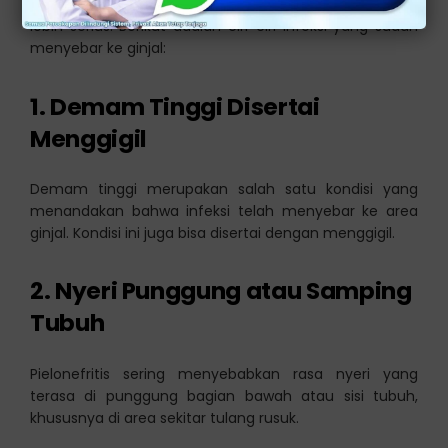
ginjal dan menyebabkan masalah kesehatan yang
lebih serius. Berikut adalah ciri-ciri infeksi yang sudah
menyebar ke ginjal:
1. Demam Tinggi Disertai
Menggigil
Demam tinggi merupakan salah satu kondisi yang
menandakan bahwa infeksi telah menyebar ke area
ginjal. Kondisi ini juga bisa disertai dengan menggigil.
2. Nyeri Punggung atau Samping
Tubuh
Pielonefritis sering menyebabkan rasa nyeri yang
terasa di punggung bagian bawah atau sisi tubuh,
khususnya di area sekitar tulang rusuk.