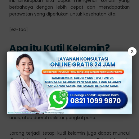
ini. Diharapkan kita dapat mengenali kondisi yang
berbahaya dengan lebih cepat dan mendapatkan
perawatan yang diperlukan untuk kesehatan kita.
[ez-toc]
Apa itu Kutil Kelamin?
X
Kutil kelamin, juga dikenal sebagai kondiloma
akuminata, adalah pertumbuhan kulit yang disebabkan
oleh infeksi Human Papilloma Virus (HPV).
Jenis penyakit ini adalah salah satu penyakit menular
seksual yang paling umum. Kutil kelamin dapat muncul
di daerah genital, termasuk pada penis, vulva, vagina,
anus, atau daerah sekitar pangkal paha.
Jarang terjadi, tetapi kutil kelamin juga dapat muncul