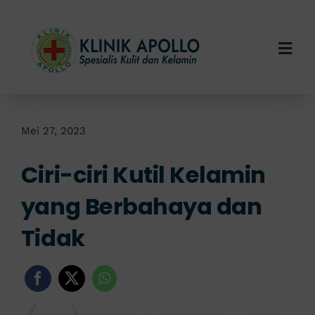
Skip
to
content
Togg
Navi
Home
Tentang Kami
Mei 27, 2023
Ciri-ciri Kutil Kelamin
Layanan Kami
yang Berbahaya dan
Info Klinik
Tidak
Hubungi Kami