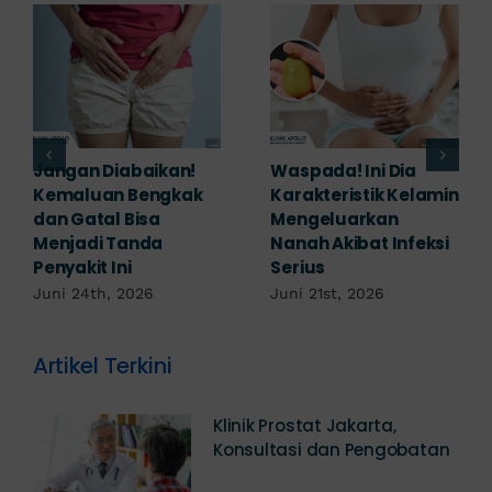
Banyak yang
Tampak Ringan,
Mengabaikan,
Waspada Ini Gejala
Padahal Habis
Kutil Kelamin yang
Berhubungan
Berbahaya!
Kemaluan Gatal Bisa
Juni 14th, 2026
Jadi Tanda IMS!
Juni 17th, 2026
Artikel Terkini
Klinik Prostat Jakarta,
Konsultasi dan Pengobatan