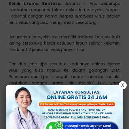
Klinik Utama Sentosa
, Jakarta – Ada beberapa
indikator mengenai faktor risiko dari penyakit herpes.
Terkenal dengan nama
herpes simpleks virus
adalah
jenis virus yang bisa menginfeksi seseorang.
Umumnya penyakit ini memiliki indikasi berupa kulit
kering serta luka berair ataupun lepuh sekitar kelamin.
Terdapat 2 jenis dari virus penyakit ini.
Dari dua jenis tipe tersebut, keduanya dalam jajaran
virus yang bisa masuk ke dalam golongan DNA.
Penularan dari tipe 1 sangat mudah menular melalui
kontakan dengan orang lain melalui kulit yang
X
tersentuh.
Dan untuk penularan yang terjadi pada tipe 2 ialah
berkontakan seksual yang jadi pemicu utama
tertularnya penyakit ini.