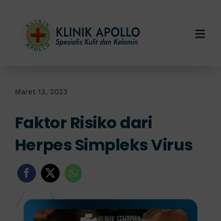
Skip
to
content
Togg
Navi
Home
Tentang Kami
Maret 13, 2023
Faktor Risiko dari
Layanan Kami
Herpes Simpleks Virus
Info Klinik
Hubungi Kami