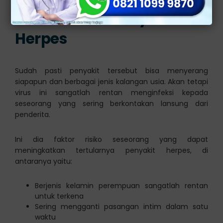
[ez-toc]
Faktor Risiko Penyakit
Herpes
Sudah pasti penyakit tersebut bisa menyerang
siapapun dan berbagai jenis kalangan usia. Akan tetapi
virus ini sangatlah rentan menginfeksi kepada
seseorang yang sering berkontakan lansung dari
penderita.
Ini dia faktor risiko seseorang yang dapat
meningkatkan tertularnya penyakit herpes, di
antaranya yaitu:
Berjenis kelamin perempuan sangatlah rentan
untuk terkena
Sering mengganti pasangan intim dalam satu
waktu