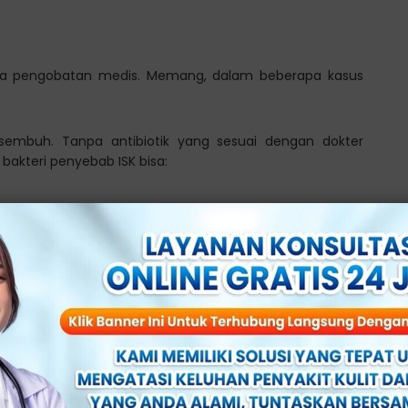
tapa pengobatan medis. Memang, dalam beberapa kasus
 sembuh. Tanpa antibiotik yang sesuai dengan dokter
, bakteri penyebab ISK bisa:
tan
mplikasi serius
isiko kambuh dengan gejala yang lebih berat, seperti nyeri
jal.
i saluran kemih (ISK)