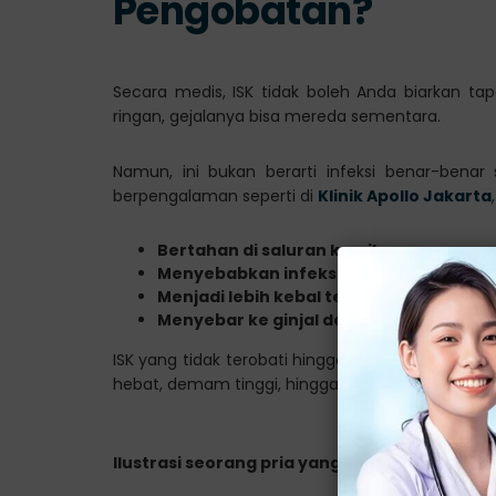
Pengobatan?
Secara medis, ISK tidak boleh Anda biarkan 
ringan, gejalanya bisa mereda sementara.
Namun, ini bukan berarti infeksi benar-benar
berpengalaman seperti di
Klinik Apollo Jakarta
Bertahan di saluran kemih
Menyebabkan infeksi berulang
Menjadi lebih kebal terhadap pengoba
Menyebar ke ginjal dan menimbulkan ko
ISK yang tidak terobati hingga tuntas, justru ber
hebat, demam tinggi, hingga gangguan fungsi gin
Ilustrasi seorang pria yang mengalami infeks