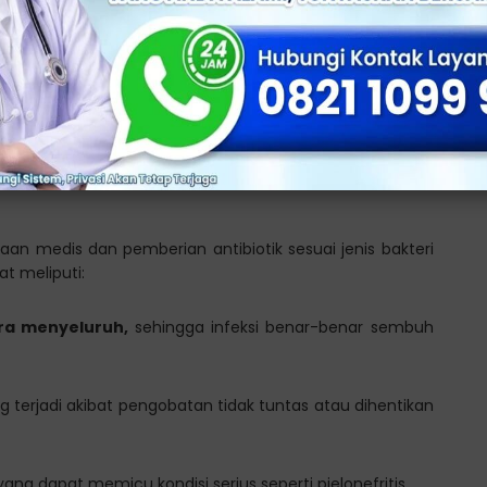
ti Infeksi Sampai
ar-benar tuntas, sangat penting untuk mencegah
 medis dan pemberian antibiotik sesuai jenis bakteri
t meliputi:
ara menyeluruh,
sehingga infeksi benar-benar sembuh
g terjadi akibat pengobatan tidak tuntas atau dihentikan
yang dapat memicu kondisi serius seperti pielonefritis.