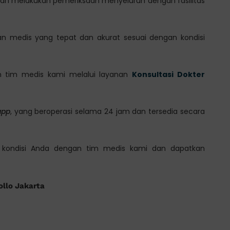
dan melakukan pemeriksaan menyeluruh dengan fasilitas
an medis yang tepat dan akurat sesuai dengan kondisi
gan tim medis kami melalui layanan
Konsultasi Dokter
app
, yang beroperasi selama 24 jam dan tersedia secara
an kondisi Anda dengan tim medis kami dan dapatkan
ollo Jakarta