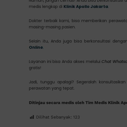
Namun, jangan cemas! Anda bisa berkonsultasi 
medis lengkap di
Klinik Apollo Jakarta
.
Dokter terbaik kami, bisa memberikan perawat
masing-masing pasien.
Selain itu, Anda juga bisa berkonsultasi den
Online
.
Layanan ini bisa Anda akses melalui
Chat Whats
gratis!
Jadi, tunggu apalagi? Segeralah konsultasik
perawatan yang tepat.
Ditinjau secara medis oleh Tim Medis Klinik Ap
Dilihat Sebanyak:
123