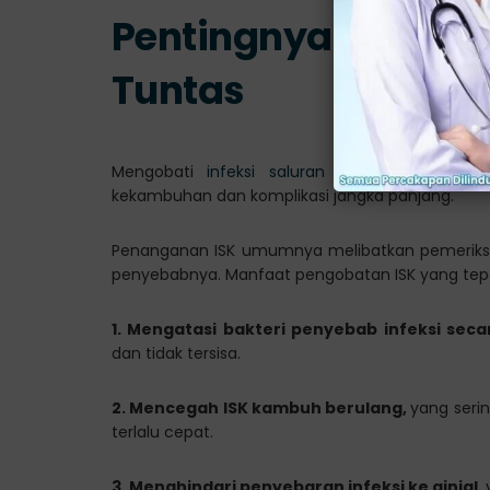
Pentingnya Mengoba
Tuntas
Mengobati
infeksi saluran kemih
hingga ben
kekambuhan dan komplikasi jangka panjang.
Penanganan ISK umumnya melibatkan pemeriksaan
penyebabnya. Manfaat pengobatan ISK yang tepa
1. Mengatasi bakteri penyebab infeksi sec
dan tidak tersisa.
2. Mencegah ISK kambuh berulang,
yang serin
terlalu cepat.
3. Menghindari penyebaran infeksi ke ginjal,