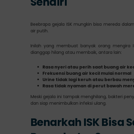
Sendiri
Beebrapa gejala ISK mungkin bisa mereda dalam
air putih.
Inilah yang membuat banyak orang mengira ISK
dianggap hilang atau membaik, antara lain:
Rasa nyeri atau perih saat buang air ke
Frekuensi buang air kecil mulai normal
Urine tidak lagi keruh atau berbau me
Rasa tidak nyaman di perut bawah mer
Meski gejala ini tampak menghilang, bakteri pen
dan siap menimbulkan infeksi ulang.
Benarkah ISK Bisa 