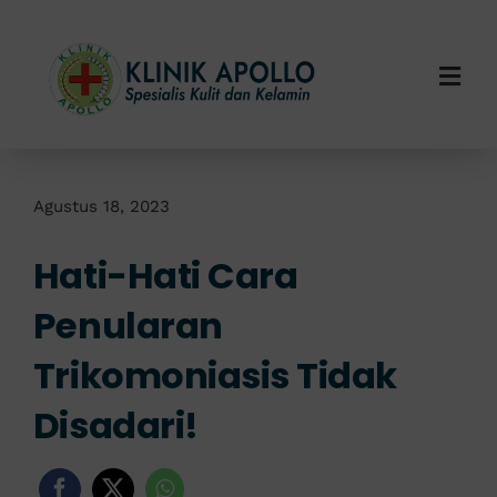
Skip
to
content
Togg
Navi
Home
Tentang Kami
Agustus 18, 2023
Hati-Hati Cara
Layanan Kami
Penularan
Info Klinik
Trikomoniasis Tidak
Hubungi Kami
Disadari!