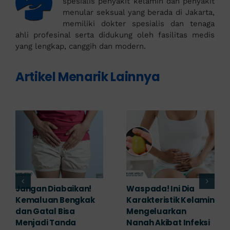
spesialis penyakit kelamin dan penyakit
menular seksual yang berada di Jakarta,
memiliki dokter spesialis dan tenaga
ahli profesinal serta didukung oleh fasilitas medis
yang lengkap, canggih dan modern.
Artikel Menarik Lainnya
Banyak yang
Tampak Ringan,
Mengabaikan,
Waspada Ini Gejala
Padahal Habis
Kutil Kelamin yang
Berhubungan
Berbahaya!