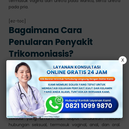
termasuk vagina dan uretra pada wanita, serta uretra
pada pria.
[ez-toc]
Bagaimana Cara
Penularan Penyakit
Trikomoniasis?
X
Trikomoniasis adalah infeksi menular seksual (IMS)
yang disebabkan oleh parasit protozoa bernama
Trichomonas vaginalis. Parasit ini biasanya menyerang
alat kelamin, terutama pada wanita, tetapi juga dapat
mempengaruhi pria.
Trikomoniasis adalah salah satu penyakit menular
seksual yang umum dan dapat ditularkan melalui
hubungan seksual, termasuk vaginal, anal, dan oral.