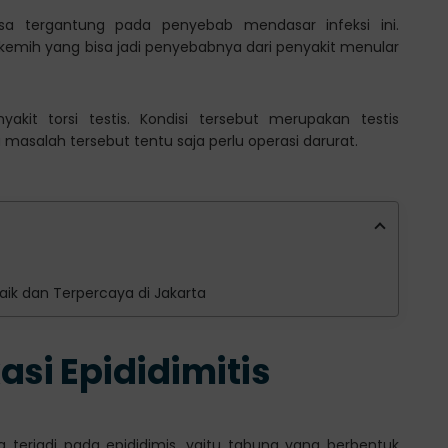
 bisa tergantung pada penyebab mendasar infeksi ini.
 kemih yang bisa jadi penyebabnya dari penyakit menular
enyakit torsi testis. Kondisi tersebut merupakan testis
asalah tersebut tentu saja perlu operasi darurat.
rbaik dan Terpercaya di Jakarta
si Epididimitis
g terjadi pada epididimis, yaitu tabung yang berbentuk