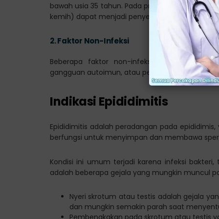
bawah usia 35 tahun. Pada pria yang lebih tua, bak
kemih) dapat menjadi penyebab.
2.
Faktor Non-Infeksi
Beberapa faktor non-infeksi yang bisa meny
gangguan autoimun, atau penggunaan kateter.
Indikasi Epididimitis
Epididimitis adalah peradangan pada epididimis, y
berfungsi untuk menyimpan dan membawa spe
Kondisi ini umum terjadi karena infeksi bakteri, t
adalah beberapa gejala yang mungkin muncul pa
Nyeri skrotum atau testis adalah gejala ya
dan mungkin semakin parah saat menyentu
Pembengkakan pada skrotum atau testis yan