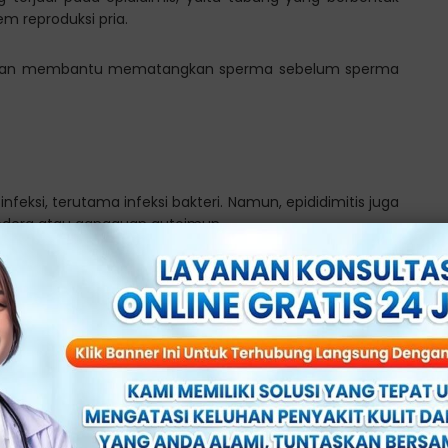
em reproduksi pria.
an dan membantu mematangkan sperma sebelum sperma
nfeksi, terutama infeksi bakteri. Namun, epididimitis juga
 cedera atau gangguan autoimun.
nya dari infeksi bakteri. Bakteri dapat masuk ke dalam
 aliran darah.
gonore juga sering menjadi penyebab utama pada pria di