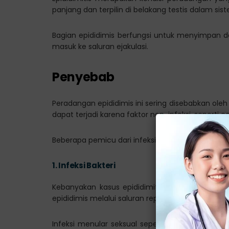
panjang dan terpilin di belakang testis dalam sist
Bagian epididimis berfungsi untuk menyimp
masuk ke saluran ejakulasi.
Penyebab
Peradangan epididimis ini sering disebabkan oleh i
dapat terjadi karena faktor non-infeksi, seperti
Beberapa pemicu dari infeksi ini antara lain:
1.
Infeksi Bakteri
Kebanyakan kasus epididimitis biasanya pemicu
epididimis melalui saluran reproduksi atau melalui
Infeksi menular seksual seperti klamidia dan 