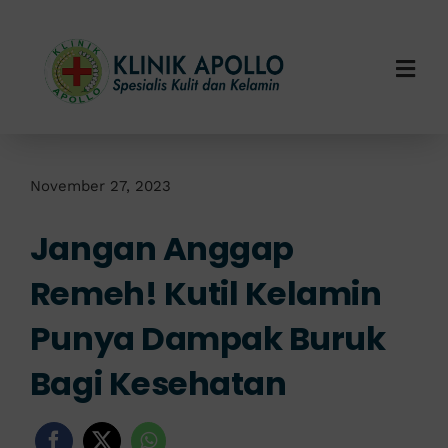
Skip
to
content
Togg
Navi
Home
Tentang Kami
November 27, 2023
Jangan Anggap
Layanan Kami
Remeh! Kutil Kelamin
Info Klinik
Punya Dampak Buruk
Hubungi Kami
Bagi Kesehatan