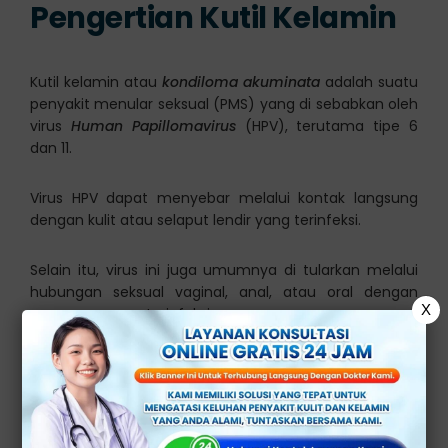
Pengertian Kutil Kelamin
Kutil kelamin atau
kondiloma akuminata
adalah suatu
penyakit menular seksual (PMS) yang di sebabkan oleh
virus
Human Papillomavirus
(HPV), terutama tipe 6
dan 11.
Virus HPV dapat menyebar melalui kontak langsung
dengan kulit atau selaput lendir yang terinfeksi.
Selain itu, virus ini juga umumnya di tularkan melalui
hubungan seksual vaginal, anal, atau oral dengan
X
seseorang yang terinfeksi.
Gejala Kutil kelamin
Gejala utama kutil kelamin adalah munculnya