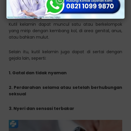
pertumbuhan daging atau benjolan yang berwarna
kemerahan atau putih.
Kutil kelamin dapat muncul satu atau berkelompok
yang mirip dengan kembang kol, di area genital, anus,
atau bahkan mulut.
Selain itu, kutil kelamin juga dapat di sertai dengan
gejala lain, seperti:
1. Gatal dan tidak nyaman
2. Perdarahan selama atau setelah berhubungan
seksual
3. Nyeri dan sensasi terbakar