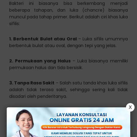
Bakteri ini biasanya bisa berkembang menjadi
beberapa tahapan, dan luka (chancre) biasanya
muncul pada tahap primer. Berikut adalah ciri khas luka
sifilis:
1. Berbentuk Bulat atau Oral
– Luka sifilis umumnya
berbentuk bulat atau oval, dengan tepi yang jelas.
2. Permukaan yang Halus
– Luka biasanya memiliki
permukaan halus dan tida bersisik.
3. Tanpa Rasa Sakit
– Salah satu tanda khas luka sifilis
adalah tidak terasa sakit, sehingga sering kali tidak
disadari oleh penderitanya.
X
4. Dasar Luka Keras
– Luka sifilis memiliki dasar yang
keras (indurasi), berbeda dengan luka akibat kondisi
lain.