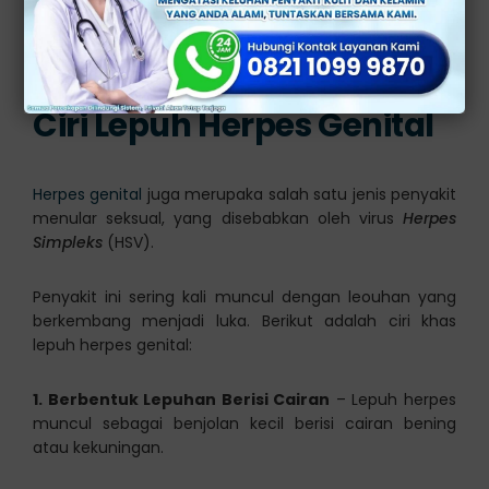
5. Lokasi Luka
– Luka biasanya muncul di area yang
terpapar bakteri, seperti alat kelamin, anus, mulut, atau
bibir.
Ciri Lepuh Herpes Genital
Herpes genital
juga merupaka salah satu jenis penyakit
menular seksual, yang disebabkan oleh virus
Herpes
Simpleks
(HSV).
Penyakit ini sering kali muncul dengan leouhan yang
berkembang menjadi luka. Berikut adalah ciri khas
lepuh herpes genital:
1. Berbentuk Lepuhan Berisi Cairan
– Lepuh herpes
muncul sebagai benjolan kecil berisi cairan bening
atau kekuningan.