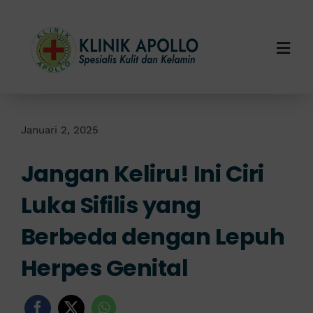
Skip
to
content
Togg
Navi
Home
Tentang Kami
Januari 2, 2025
Jangan Keliru! Ini Ciri
Layanan Kami
Luka Sifilis yang
Info Klinik
Berbeda dengan Lepuh
Hubungi Kami
Herpes Genital