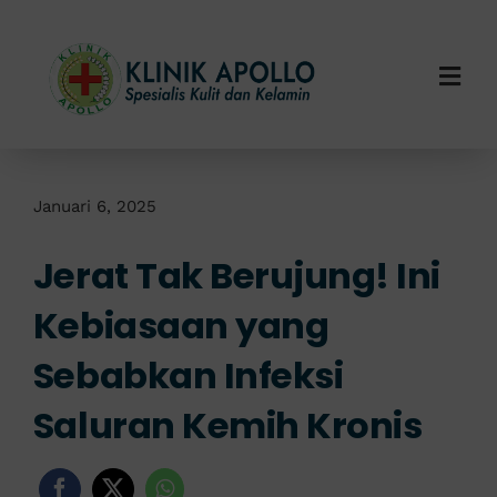
Skip
to
content
Togg
Navi
Home
Tentang Kami
Januari 6, 2025
Jerat Tak Berujung! Ini
Layanan Kami
Kebiasaan yang
Info Klinik
Sebabkan Infeksi
Hubungi Kami
Saluran Kemih Kronis