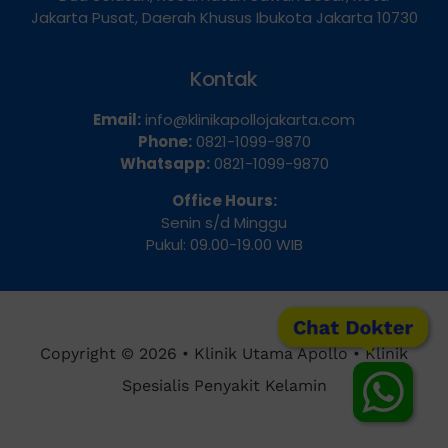
Dua Selatan, Kecamatan Sawah Besar, Kota
Jakarta Pusat, Daerah Khusus Ibukota Jakarta 10730
Kontak
Email:
info@klinikapollojakarta.com
Phone:
0821-1099-9870
Whatsapp:
0821-1099-9870
Office Hours:
Senin s/d Minggu
Pukul: 09.00-19.00 WIB
Chat Dokter
Copyright © 2026 • Klinik Utama Apollo • Klinik
Spesialis Penyakit Kelamin