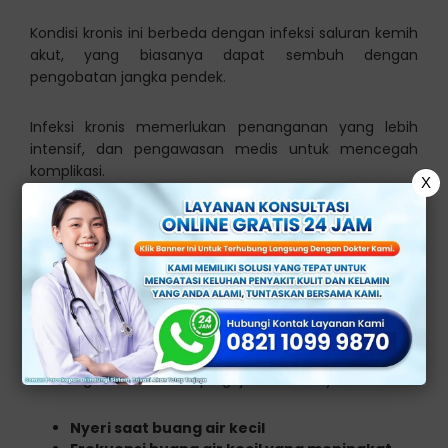
Kondisi kronis ini berbeda dengan infeksi saluran kemih
akut, yang biasanya dapat sembuh dengan
pengobatan jangka pendek.
Infeksi kronis memerlukan penanganan yang lebih
intensif, dan pengawasan medis untuk mencegah
komplikasi.
X
Gejala yang Perlu
Diwaspadai
Gejala infeksi saluran kemih
kronis, sering kali mirip
dengan infeksi akut, tetapi lebih persisten dan
berulang. Berikut beberapa gejala umumnya:
Nyeri saat buang air kecil