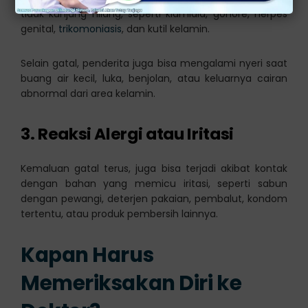
tidak kunjung hilang, seperti klamidia, gonore, herpes
genital,
trikomoniasis
, dan kutil kelamin.
Selain gatal, penderita juga bisa mengalami nyeri saat
buang air kecil, luka, benjolan, atau keluarnya cairan
abnormal dari area kelamin.
3. Reaksi Alergi atau Iritasi
Kemaluan gatal terus, juga bisa terjadi akibat kontak
dengan bahan yang memicu iritasi, seperti sabun
dengan pewangi, deterjen pakaian, pembalut, kondom
tertentu, atau produk pembersih lainnya.
Kapan Harus
Memeriksakan Diri ke