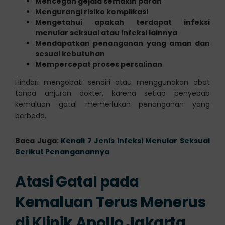
Mencegah gejala semakin parah
Mengurangi risiko komplikasi
Mengetahui apakah terdapat infeksi
menular seksual atau infeksi lainnya
Mendapatkan penanganan yang aman dan
sesuai kebutuhan
Mempercepat proses persalinan
Hindari mengobati sendiri atau menggunakan obat
tanpa anjuran dokter, karena setiap penyebab
kemaluan gatal memerlukan penanganan yang
berbeda.
Baca Juga:
Kenali 7 Jenis Infeksi Menular Seksual
Berikut Penanganannya
Atasi Gatal pada
Kemaluan Terus Menerus
di Klinik Apollo Jakarta