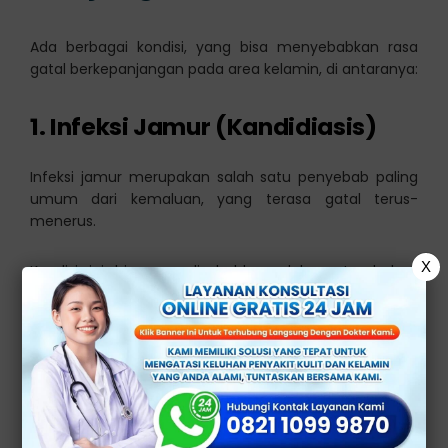
Ada berbagai kondisi, yang bisa menyebabkan rasa
gatal berkepanjangan pada area kelamin, di antaranya:
1. Infeksi Jamur (Kandidiasis)
Infeksi jamur merupakan salah satu penyebab paling
umum dari kemaluan, yang terasa gatal terus-
menerus.
X
Kondisi ini biasanya disebabkan oleh pertumbuhan
jamur yang berlebih di area genital, akibat kelembapan
yang tinggi, penggunaan pakaian ketat, atau daya
tahan tubuh menurun.
2. Infeksi Menular Seksual (IMS)
Beberapa jenis IMS bisa menyebabkan rasa gatal yang