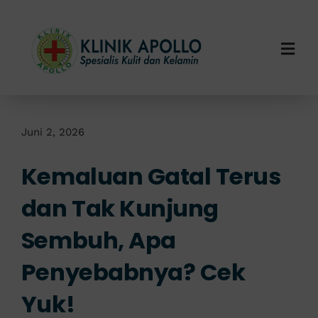
Skip
to
content
Togg
Navi
Home
Tentang Kami
Juni 2, 2026
Kemaluan Gatal Terus
Layanan Kami
dan Tak Kunjung
Info Klinik
Sembuh, Apa
Hubungi Kami
Penyebabnya? Cek
Yuk!