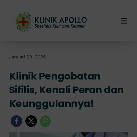
Skip
to
content
Togg
Navi
Home
Tentang Kami
Januari 29, 2025
Klinik Pengobatan
Layanan Kami
Sifilis, Kenali Peran dan
Info Klinik
Keunggulannya!
Hubungi Kami