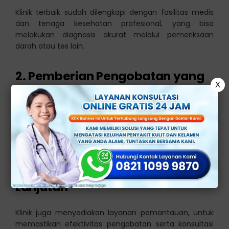
Klinik terbaik sudah dilengkapi dengan fasilitas medis
dan tenaga kesehatan profesional, yang bisa
melakukan diagnosis akurat melalui pemeriksaan
darah atau tes lain.
2. Pemberian Pengobatan yang
X
Tepat
Setelah diagnosis, dokter akan memberikan
pengobatan yang sesuai, seperti pemberian antibiotik
yang menjadi standar dalam mengatasi sifilis.
3. Pemantauan dan Konsultasi
Lanjutan
Klinik juga menyediakan layanan pemantauan, untuk
memastikan efektivitas pengobatan serta konsultasi