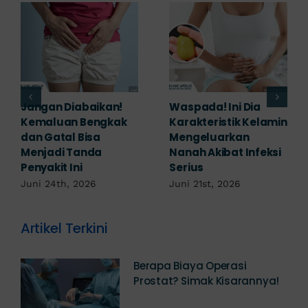
Banyak yang
Tampak Ringan,
Mengabaikan,
Waspada Ini Gejala
Padahal Habis
Kutil Kelamin yang
Berhubungan
Berbahaya!
Kemaluan Gatal Bisa
Juni 14th, 2026
Jadi Tanda IMS!
Juni 17th, 2026
Artikel Terkini
Berapa Biaya Operasi
Prostat? Simak Kisarannya!