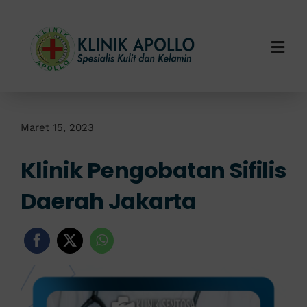
Skip
to
content
Togg
Navi
Home
Tentang Kami
Maret 15, 2023
Klinik Pengobatan Sifilis
Layanan Kami
Daerah Jakarta
Info Klinik
Hubungi Kami