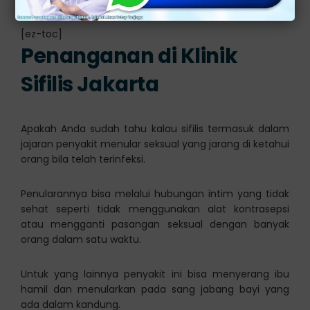
timbul komplikasi yang berbahaya.
[ez-toc]
Penanganan di Klinik
Sifilis Jakarta
Apakah Anda sudah tahu kalau sifilis termasuk dalam
jajaran penyakit menular seksual yang jarang di ketahui
orang bila telah terinfeksi.
Penularannya bisa melalui hubungan intim yang tidak
sehat seperti tidak menggunakan alat kontrasepsi
atau mengganti pasangan seksual dengan banyak
orang dalam satu waktu.
Untuk yang lainnya penyakit ini bisa menyerang ibu
hamil dan menularkan pada sang jabang bayi yang
ada dalam kandung.