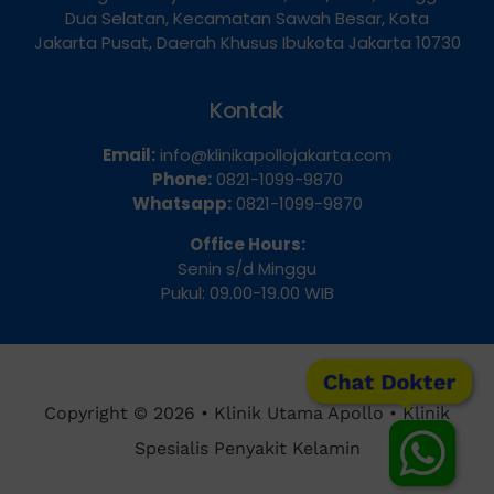
Dua Selatan, Kecamatan Sawah Besar, Kota
Jakarta Pusat, Daerah Khusus Ibukota Jakarta 10730
Kontak
Email:
info@klinikapollojakarta.com
Phone:
0821-1099-9870
Whatsapp:
0821-1099-9870
Office Hours:
Senin s/d Minggu
Pukul: 09.00-19.00 WIB
Chat Dokter
Copyright © 2026 • Klinik Utama Apollo • Klinik
Spesialis Penyakit Kelamin