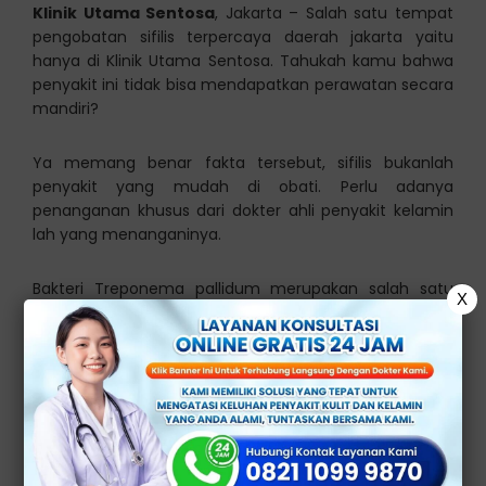
Klinik Utama Sentosa
, Jakarta – Salah satu tempat
pengobatan sifilis terpercaya daerah jakarta yaitu
hanya di Klinik Utama Sentosa. Tahukah kamu bahwa
penyakit ini tidak bisa mendapatkan perawatan secara
mandiri?
Ya memang benar fakta tersebut, sifilis bukanlah
penyakit yang mudah di obati. Perlu adanya
penanganan khusus dari dokter ahli penyakit kelamin
lah yang menanganinya.
Bakteri Treponema pallidum merupakan salah satu
X
jenis bakteri yang bisa menyebabkan penyakit ini. Dan
memiliki tanda awalnya yaitu luka sekitar kelamin
tanpa adanya rasa sakit.
Luka yang muncul selain pada area genital bisa juga
terjadi pada rektal dan mulut. Bila tidak segera
mendapatkan pengobatan maka akibatnya akan