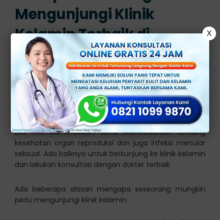
Mengunjungi Klinik
Kelamin Terbaik di
X
Jakarta?
Klinik ini memiliki fungsi sebagai tempat yang aman
untuk berkonsultasi mengenai masalah kesehatan
seksual tanpa adanya diskriminasi dan juga kejahatan.
Bila memiliki masalah serta kekhawatirkan tentang
kesehatan organ reproduksi dan juga infeksi menular
seksual. Ada baiknya untuk berkunjung ke klinik kelamin
dan lakukan konsultasi dengan dokter terbaik.
Ada beberapa alasan mengapa seseorang mungkin
perlu mengunjungi klinik kelamin: