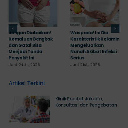
Banyak yang
Tampak Ringan,
Mengabaikan,
Waspada Ini Gejala
Padahal Habis
Kutil Kelamin yang
Berhubungan
Berbahaya!
Kemaluan Gatal Bisa
Juni 14th, 2026
Jadi Tanda IMS!
Juni 17th, 2026
Artikel Terkini
Klinik Prostat Jakarta,
Konsultasi dan Pengobatan