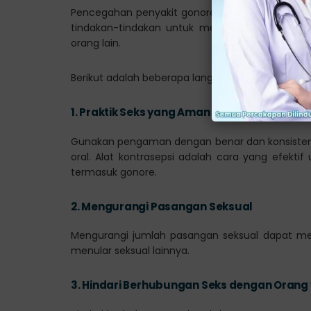
Pencegahan penyakit gonore, juga dikenal sebag
tindakan-tindakan untuk mengurangi risiko te
orang lain.
Berikut adalah beberapa langkah pencegahan yan
1.
Praktik Seks yang Aman
Gunakan pengaman dengan benar dan konsisten se
oral. Alat kontrasepsi adalah cara yang efektif 
termasuk gonore.
2.
Mengurangi Pasangan Seksual
Mengurangi jumlah pasangan seksual dapat mem
menular seksual lainnya.
3.
Hindari Berhubungan Seks dengan Orang y