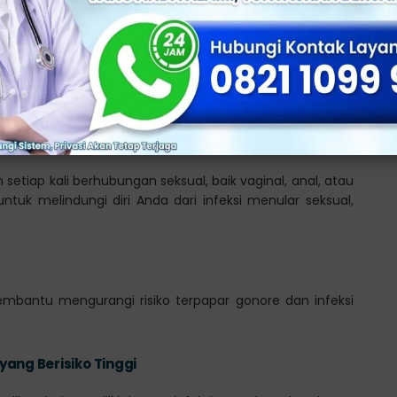
ai kencing nanah atau gonorrhea. Infeksi ini melibatkan
rinfeksi dan mencegah penyebaran penyakit ini kepada
g dapat Anda lakukan yakni:
tiap kali berhubungan seksual, baik vaginal, anal, atau
untuk melindungi diri Anda dari infeksi menular seksual,
bantu mengurangi risiko terpapar gonore dan infeksi
ang Berisiko Tinggi