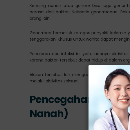
Kencing nanah atau gonore bisa juga gonorrh
berasal dari bakteri Neisseria gonorrhoeae. Bak
orang lain.
Gonorrhea termasuk kategori penyakit kelamin 
tenggorokan. Khusus untuk wanita dapat menginf
Penularan dari infeksi ini yaitu adanya aktivi
karena bakteri tersebut dapat hidup di dalam org
Alasan tersebut lah mengapa gonore termasuk
melalui aktivitas seksual.
Pencegahan Penyak
Nanah)