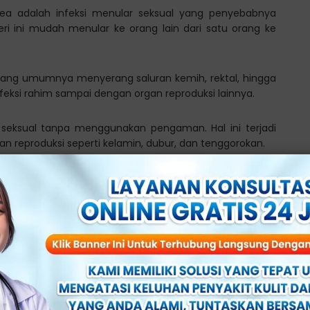
ea adalah infeksi menular seksual yang penyebabnya
teri ini mudah menular ke orang lain dari satu orang ke
yang umumnya menyerang saluran kemih, rektal, hingga
eksi rahim sampai dengan organ reproduksi lainnya.
tas seksual tanpa menggunakan pengaman. Hal ini terjadi
an reproduksi seperti kelamin, dubur, dan tenggorokan.
 dalam kategori penyakit kelamin dan mudah menular
it Gonore (Kencing