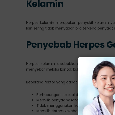
Kelamin
Herpes kelamin merupakan penyakit kelamin yang
lain sering tidak menyadari bila terkena penyakit 
Penyebab Herpes Ge
Herpes kelamin disebabkan oleh virus herpes s
menyebar melalui kontak kulit ke kulit dengan ora
Beberapa faktor yang dapat meningkatkan risiko 
Berhubungan seksual dengan pasangan yang
Memiliki banyak pasangan seksual
Tidak menggunakan kondom saat berhubu
Memiliki sistem kekebalan tubuh yang lem