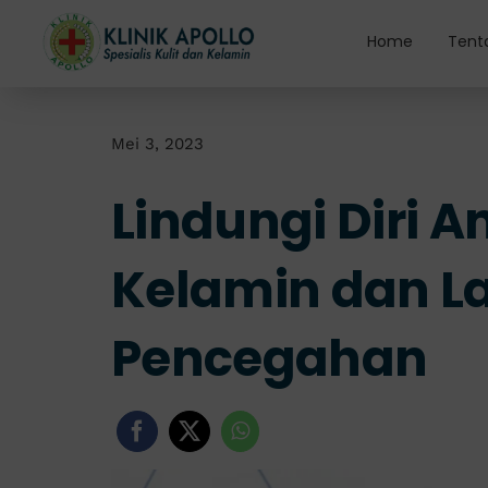
Skip
to
Home
Tent
content
Mei 3, 2023
Lindungi Diri A
Kelamin dan L
Pencegahan