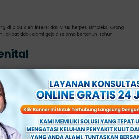
 di picu oleh infeksi dari virus herpes simpleks. Orang
ini, akibat tidak alami gejala selama bertahun-tahun.
nital
impleks tipe 1 (HSV-1) atau tipe 2 (HSV-2). Virus ini
ng yang terinfeksi.
seseorang terkena herpes kelamin antara lain:
 terinfeksi herpes
ngan seksual
ah