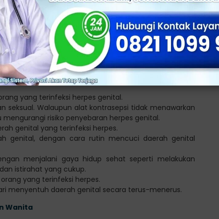
r yang mempengaruhi sistem kekebalan tubuh
n
an memiliki risiko lebih tinggi terkena herpes kelamin.
encegah herpes genital, di antaranya:
ang yang terinfeksi herpes genital.
seksual. Walaupun alat kontrasepsi tidak menawarkan
mengurangi risiko penyebaran herpes genital.
rah genital yang terinfeksi herpes.
h genital, dengan cara rutin mencuci daerah genital
engan menjalani gaya hidup sehat seperti melakukan
dan istirahat yang cukup.
orang yang terinfeksi herpes.
ri menyentuh daerah genital secara terus-menerus.
an Wanita