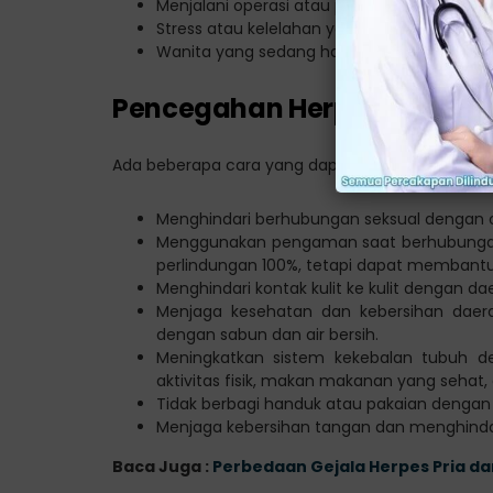
Menjalani operasi atau pengobatan kanke
Stress atau kelelahan yang berkepanjanga
Wanita yang sedang hamil atau baru melahirk
Pencegahan Herpes
Ada beberapa cara yang dapat dilakukan untuk m
Menghindari berhubungan seksual dengan or
Menggunakan pengaman saat berhubungan 
perlindungan 100%, tetapi dapat membantu 
Menghindari kontak kulit ke kulit dengan dae
Menjaga kesehatan dan kebersihan daera
dengan sabun dan air bersih.
Meningkatkan sistem kekebalan tubuh d
aktivitas fisik, makan makanan yang sehat, 
Tidak berbagi handuk atau pakaian dengan 
Menjaga kebersihan tangan dan menghinda
Baca Juga :
Perbedaan Gejala Herpes Pria d