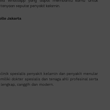
tasi via WhatsApp yang dapat membantu kamu untuk
ertanyaan seputar penyakit kelamin.
ollo Jakarta
inik spesialis penyakit kelamin dan penyakit menular
iliki dokter spesialis dan tenaga ahli profesinal serta
g lengkap, canggih dan modern.