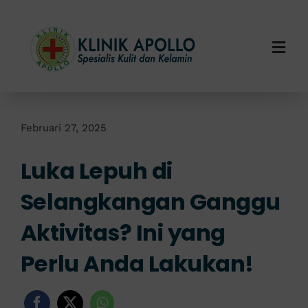
Skip
to
content
Togg
Navi
Home
Tentang Kami
Februari 27, 2025
Luka Lepuh di
Layanan Kami
Selangkangan Ganggu
Info Klinik
Aktivitas? Ini yang
Hubungi Kami
Perlu Anda Lakukan!