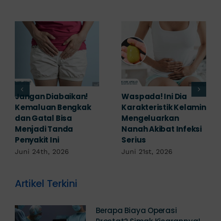
Banyak yang
Tampak Ringan,
Mengabaikan,
Waspada Ini Gejala
Padahal Habis
Kutil Kelamin yang
Berhubungan
Berbahaya!
Kemaluan Gatal Bisa
Juni 14th, 2026
Jadi Tanda IMS!
Juni 17th, 2026
Artikel Terkini