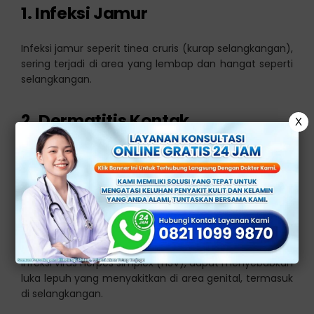
1. Infeksi Jamur
Infeksi jamur seperit tinea cruris (kurap selangkangan),
sering terjadi di area yang lembap dan hangat seperti
selangkangan.
2. Dermatitis Kontak
X
Reaksi alergi atau iritasi terhadap zat tertentu, seperti
sabun, deterjen, atau produk perawatan kulit, dapat
menyebabkan dermatitis kontak dan lepuh.
3. Herpes Genital
Infeksi virus herpes simplex (HSV), dapat menyebabkan
luka lepuh yang menyakitkan di area genital, termasuk
di selangkangan.