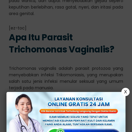
pada wanita, dan dapat menyebabkan gejala seperti
keputihan berlebihan, rasa gatal, nyeri, dan iritasi pada
area genital.
[ez-toc]
Apa Itu Parasit
Trichomonas Vaginalis?
Trichomonas vaginalis adalah parasit protozoa yang
menyebabkan infeksi Trikomoniasis, yang merupakan
salah satu jenis infeksi menular seksual yang umum
terjadi pada manusia.
X
Trichomonas vaginalis dapat ditularkan melalui kontak
seksual dengan pasangan yang terinfeksi. Infeksi ini
dapat menyebar dengan cepat jika tidak diobati.
Meskipun Trikomoniasis lebih umum pada wanita, pria