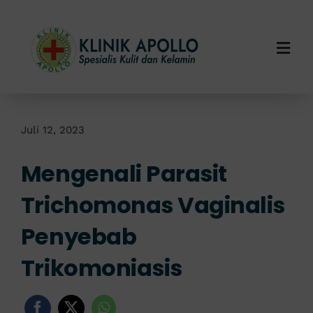
Skip
to
content
Togg
Navi
Home
Tentang Kami
Juli 12, 2023
Mengenali Parasit
Layanan Kami
Trichomonas Vaginalis
Info Klinik
Penyebab
Hubungi Kami
Trikomoniasis