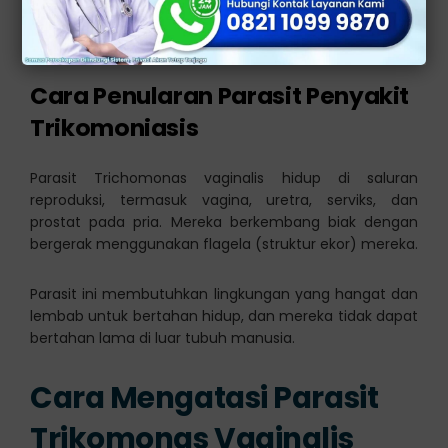
juga dapat terinfeksi dan menjadi pembawa parasit
tanpa menunjukkan gejala yang jelas.
Cara Penularan Parasit Penyakit
Trikomoniasis
Parasit Trichomonas vaginalis hidup di saluran
reproduksi, termasuk vagina, uretra, serviks, dan
prostat pada pria. Mereka berkembang biak dengan
bergerak menggunakan flagela (struktur ekor) mereka.
Parasit ini membutuhkan lingkungan yang hangat dan
lembab untuk bertahan hidup, dan mereka tidak dapat
bertahan lama di luar tubuh manusia.
Cara Mengatasi Parasit
Trikomonas Vaginalis