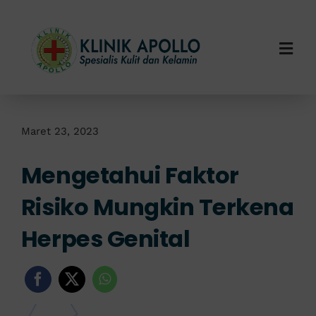
Skip
to
content
Togg
Navi
Home
Tentang Kami
Maret 23, 2023
Mengetahui Faktor
Layanan Kami
Risiko Mungkin Terkena
Info Klinik
Herpes Genital
Hubungi Kami