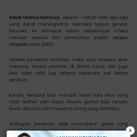
Klinik Utama Sentosa
, Jakarta – Faktor risiko apa saja
yang dapat meningkatkan terinfeksi herpes genital.
Penyakit ini termasuk dalam sekelompok infeksi
menular seksual dan pemicunya adalah
Herpes
simpleks virus (HSV)
.
Setelah penderita terinfeksi, maka virus tersebut akan
menetap secara perlahan di dalam tubuh dan juga
bisa tidak aktif lagi selama beberapa kali dalam
setahun.
Kondisi tersebut bisa menular lewat luka kecil yang
tidak terlihat oleh mata. Herpes genital bisa tertular
lewat aktivitas intim bersama orang yang terinfeksi.
Walaupun penderita tidak menunjukan gejala yang
signifikan, mereka yang menderita infeksi ini tetap bisa
X