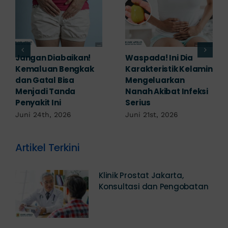
Banyak yang
Tampak Ringan,
amin
Mengabaikan,
Waspada Ini Gejala
Padahal Habis
Kutil Kelamin yang
ksi
Berhubungan
Berbahaya!
Kemaluan Gatal Bisa
Juni 14th, 2026
Jadi Tanda IMS!
Juni 17th, 2026
Artikel Terkini
Klinik Prostat Jakarta,
Konsultasi dan Pengobatan