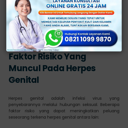
menularkan ke orang lain.
Di kasus yang jarang sekali terjadi, penyakit ini bisa
tertular dari ibu ke janin yang ada dalam kandungan
lewat jalur persalinan. Hal ini di namakan dengan
herpes neonatal.
[ez-toc]
Faktor Risiko Yang
Muncul Pada Herpes
Genital
Herpes genital adalah infeksi virus yang
penyebarannya melalui hubungan seksual. Beberapa
faktor risiko yang dapat meningkatkan peluang
seseorang terkena herpes genital antara lain: