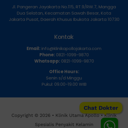
Alamat
Jl. Pangeran Jayakarta No.115, RT.9/RW.7, Mangga
Dua Selatan, Kecamatan Sawah Besar, Kota
Jakarta Pusat, Daerah Khusus Ibukota Jakarta 10730
Kontak
Email:
info@klinikapollojakarta.com
Phone:
0821-1099-9870
Whatsapp:
0821-1099-9870
Office Hours:
Senin s/d Minggu
Pukul: 09.00-19.00 WIB
Chat Dokter
Copyright © 2026 • Klinik Utama Apollo • Klinik