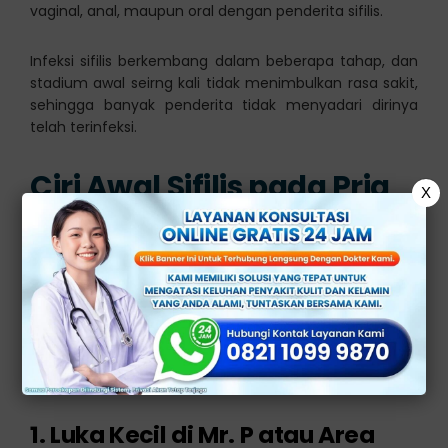
vaginal, anal, maupun oral dengan penderita sifilis.
Infeksi sifilis berkembang dalam beberapa tahap, dan
stadium awal seirng kali tidak menimbulkan rasa sakit,
sehingga banyak penderita tidak menyadari dirinya
telah terinfeksi.
Ciri Awal Sifilis pada Pria
X
yang Perlu Anda
Waspadai
Ada beberapa ciri awal yang menandakan infeksi sifilis
pada pria, dan perlu mendapatkan pengobatan medis
yang tepat. Berikut di antaranya:
1. Luka Kecil di Mr. P atau Area