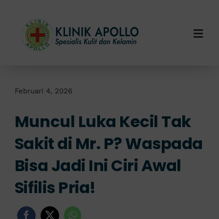
Skip
to
content
Togg
Navi
Home
Tentang Kami
Februari 4, 2026
Muncul Luka Kecil Tak
Layanan Kami
Sakit di Mr. P? Waspada
Info Klinik
Bisa Jadi Ini Ciri Awal
Hubungi Kami
Sifilis Pria!