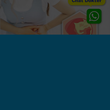
Chat Dokter
Cara Cepat Mengobati Keputihan Gatal
dan Berbau Tak Sedap, Wanita Harus Tahu!
Klinik Utama Sentosa, Jakarta - Mengobati keputihan
gatal dan berbau, adalah hal wajib bagi wanita.
Mengapa? Karena kondisi ini bisa