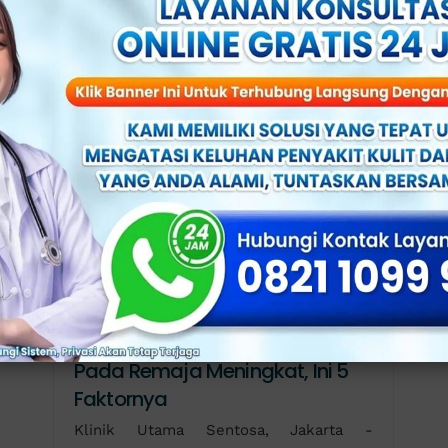
Darurat! Kasus Infeksi Klamidia
Pada Remaja Meningkat, Ini 5
Faktornya
Klinik Utama Sentosa, Jakarta -