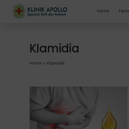
Skip
to
Home
Tent
content
Klamidia
Home
»
Klamidia