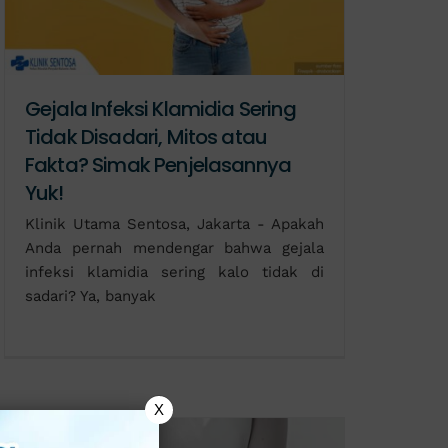
Gejala Infeksi Klamidia Sering
Tidak Disadari, Mitos atau
Fakta? Simak Penjelasannya
Yuk!
Klinik Utama Sentosa, Jakarta - Apakah
Anda pernah mendengar bahwa gejala
infeksi klamidia sering kalo tidak di
sadari? Ya, banyak
X