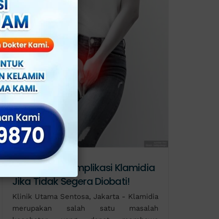
Bahaya, Ini Komplikasi Klamidia
Jika Tidak Segera Diobati!
Klinik Utama Sentosa, Jakarta - Klamidia
merupakan salah satu masalah