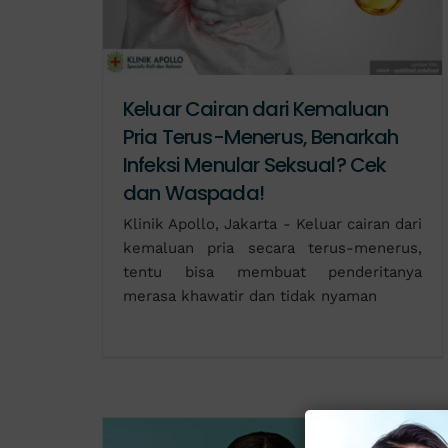
Keluar Cairan dari Kemaluan
Pria Terus-Menerus, Benarkah
Infeksi Menular Seksual? Cek
dan Waspada!
Klinik Apollo, Jakarta - Keluar cairan dari
kemaluan pria secara terus-menerus,
tentu bisa membuat penderitanya
merasa khawatir dan tidak nyaman