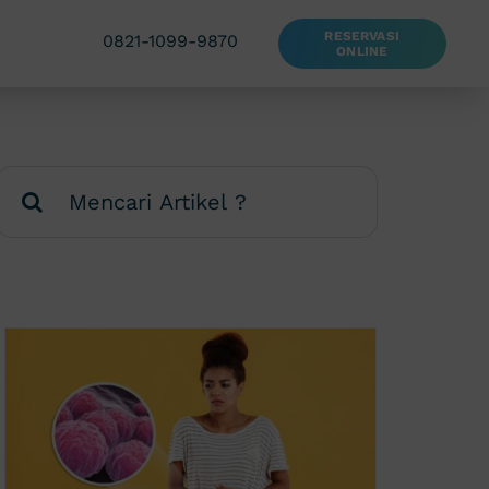
RESERVASI
0821-1099-9870
ONLINE
Search
for: