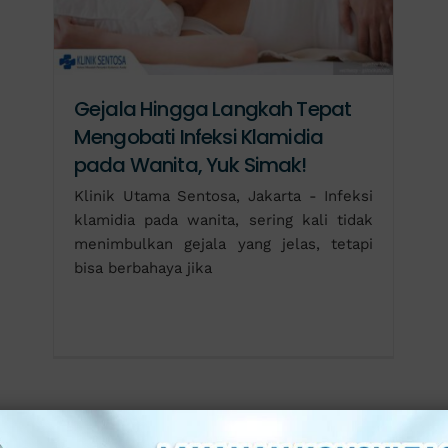
Gejala Hingga Langkah Tepat
Mengobati Infeksi Klamidia
pada Wanita, Yuk Simak!
Klinik Utama Sentosa, Jakarta - Infeksi
klamidia pada wanita, sering kali tidak
menimbulkan gejala yang jelas, tetapi
bisa berbahaya jika