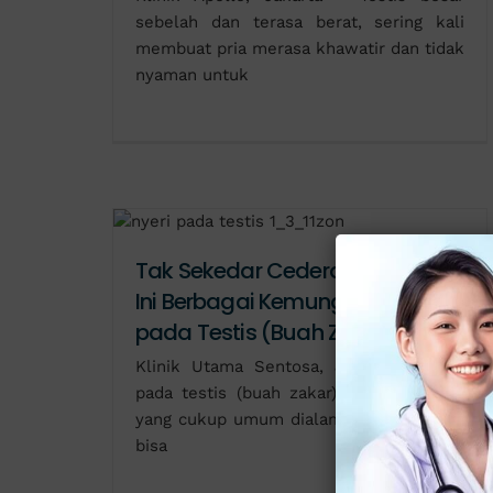
sebelah dan terasa berat, sering kali
membuat pria merasa khawatir dan tidak
nyaman untuk
Tak Sekedar Cedera! Ternyata
Ini Berbagai Kemungkinan Nyeri
pada Testis (Buah Zakar)
Klinik Utama Sentosa, Jakarta - Nyeri
pada testis (buah zakar) adalah kondisi
yang cukup umum dialami oleh pria, dan
bisa