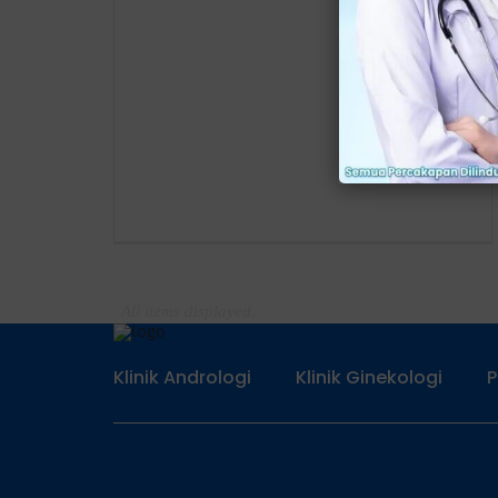
Klinik Andrologi
Klinik Ginekologi
P