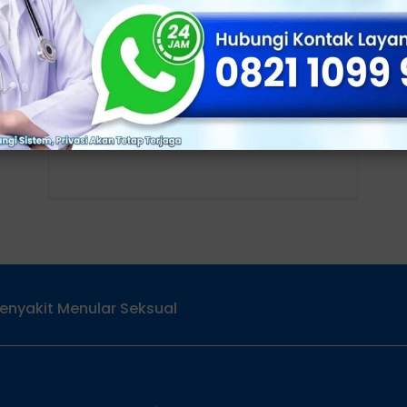
Begini Pengobatan Terbaik Atasi
Peradangan Testis (Orkitis)!
Klinik Utama Sentosa, Jakarta -
Peradangan testis (orkitis) merupakan
kondisi medis yang ditandai dengan
peradangan pada salah satu atau kedua
enyakit Menular Seksual
Services
Alamat