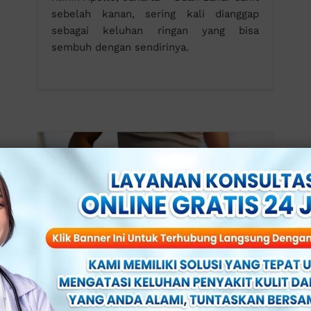
sebelah kanan, sering kali dianggap
sebagai keluhan ringan yang bisa
sembuh dengan sendirinya.
Langkah Awal Redakan Nyeri,