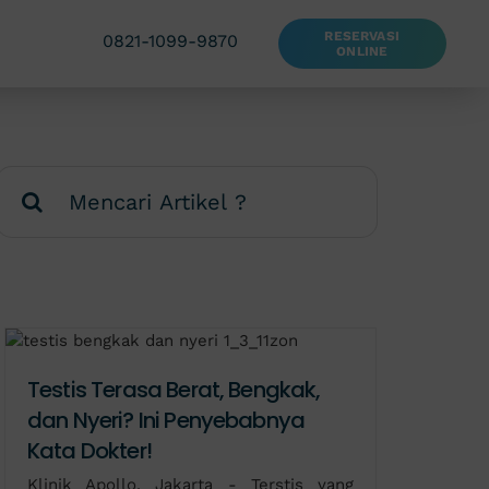
RESERVASI
0821-1099-9870
ONLINE
Search
for:
Testis Terasa Berat, Bengkak,
dan Nyeri? Ini Penyebabnya
Kata Dokter!
Klinik Apollo, Jakarta - Terstis yang