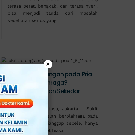
terasa berat, bengkak, dan terasa nyeri,
bisa menjadi tanda dari masalah
kesehatan serius yang
X
Sakit Selangkangan pada Pria
Setelah Berolahraga?
Waspada, Bukan Sekedar
Cedera Otot!
Klinik Utama Sentosa, Jakarta - Sakit
selangkangan setelah berolahraga pada
pria sering kali dianggap sepele, hanya
sebagai cedera otot biasa.