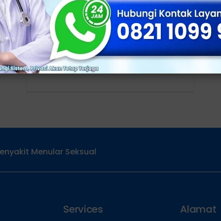
dan Tanda Awalnya
Klinik Apollo, Jakarta - Ciri-ciri kanker
prostat sering kali sulit dikenali pada
tahap awal, karena penyakit ini bisa
berkembang tanpa
enyakit Menular Seksual
Services
Alamat
Home
Jl. Panger