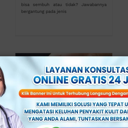
bisa sembuh atau tidak? Jawabannya
bergantung pada jenis
Ciri-Ciri Kanker Prostat: Gejala