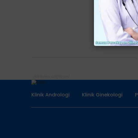
Klinik Andrologi
Klinik Ginekologi
P