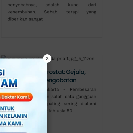
penyebabnya, adalah kunci dari
kesembuhan. Sebab, terapi yang
diberikan sangat
X
Pembesaran Prostat: Gejala,
Penyebab & Pengobatan
Klinik Apollo, Jakarta - Pembesaran
prostat merupakan salah satu gangguan
kesehatan yang paling sering dialami
pria, terutama setelah usia 50