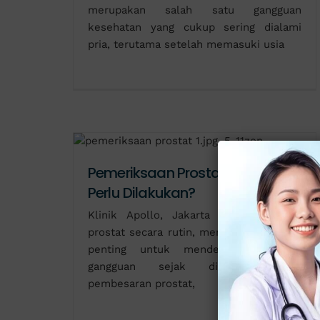
merupakan salah satu gangguan
kesehatan yang cukup sering dialami
pria, terutama setelah memasuki usia
Pemeriksaan Prostat: Kapan
Perlu Dilakukan?
Klinik Apollo, Jakarta - Pemeriksaan
prostat secara rutin, merupakan langkah
penting untuk mendeteksi berbagai
gangguan sejak dini, termasuk
pembesaran prostat,