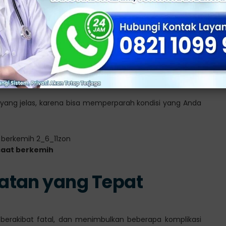
ilitas kesehatan terpercaya seperti di
Klinik Utama
ainnya dapat membantu menentukan penyebab pastinya.
s yang jelas, karena bisa memperparah kondisi yang Anda
 saat berkemih
atan yang Tepat
berakibat fatal, dan menimbulkan beberapa komplikasi