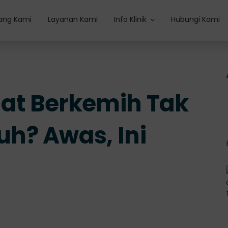
ang Kami
Layanan Kami
Info Klinik
Hubungi Kami
aat Berkemih Tak
h? Awas, Ini