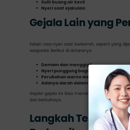
Sulit buang air kecil
Nyeri saat ejakulasi
Gejala Lain yang P
Selain rasa nyeri saat berkemih, seperti yang dij
waspadai. Berikut di antaranya:
Demam dan menggigil
Nyeri punggung bagian bawah atau pe
Perubahan warna dan bau urine
Adanya darah dalam urine
Gejala-gejala ini bisa menandakan bahwa infek
dan berbahaya.
Langkah Tepat Meng