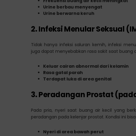
Frekuensi buang air kecil meningkat
Urine berbau menyengat
Urine berwarna keruh
2. Infeksi Menular Seksual (I
Tidak hanya infeksi saluran kemih, infeksi menu
juga dapat menyebabkan rasa sakit saat buang air
Keluar cairan abnormal dari kelamin
Rasa gatal parah
Terdapat luka di area genital
3. Peradangan Prostat (pada
Pada pria, nyeri saat buang air kecil yang be
peradangan pada kelenjar prostat. Kondisi ini bis
Nyeri di area bawah perut