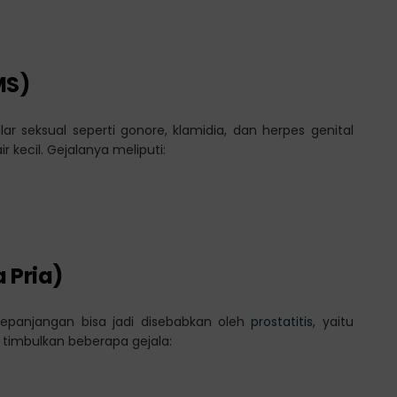
MS)
lar seksual seperti gonore, klamidia, dan herpes genital
 kecil. Gejalanya meliputi:
 Pria)
rkepanjangan bisa jadi disebabkan oleh
prostatitis
, yaitu
a timbulkan beberapa gejala: