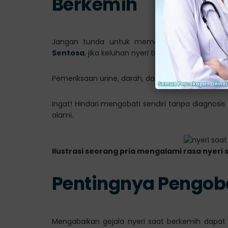
Berkemih
Jangan tunda untuk memeriksakan diri ke fas
Sentosa
, jika keluhan nyeri tidak kunjung reda.
Pemeriksaan urine, darah, dan tes tambahan l
Ingat! Hindari mengobati sendiri tanpa diagnosi
alami.
Ilustrasi seorang pria mengalami rasa nyeri
Pentingnya Pengob
Mengabaikan gejala nyeri saat berkemih dapat 