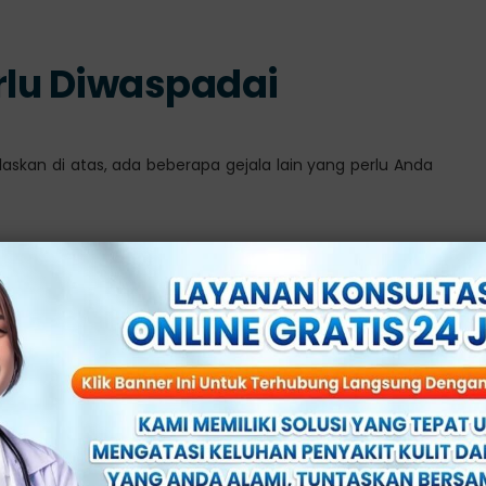
erlu Diwaspadai
elaskan di atas, ada beberapa gejala lain yang perlu Anda
rut bawah
si telah menyebar atau gangguan lain yang lebih serius
atasi Nyeri saat