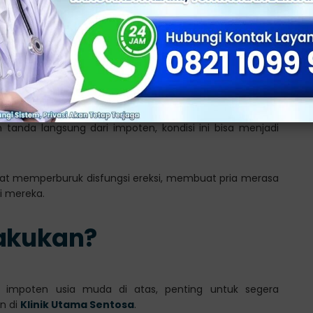
k
bat
h tanda langsung dari impoten, kondisi ini bisa menjadi
apat memperburuk disfungsi ereksi, membuat pria merasa
i mereka.
lakukan?
a impoten usia muda di atas, penting untuk segera
n di
Klinik Utama Sentosa
.