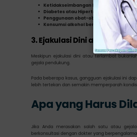
Ketidakseimbangan hormon
Diabetes atau Hipertensi
Penggunaan obat-obatan tertentu
Konsumsi alkohol berlebih dan meroko
3. Ejakulasi Dini atau Terlam
Meskipun ejakulasi dini atau terlambat bukanla
gejala pendukung.
Pada beberapa kasus, gangguan ejakulasi ini d
lebih tertekan dan semakin memperparah kondis
Apa yang Harus Di
Jika Anda merasakan salah satu atau gejal
berkonsultasi dengan dokter yang berpengalama