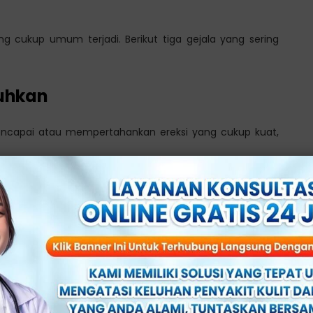
 cukup umum terjadi. Berikut tiga gejala yang sering
tuhkan
encapai atau mempertahankan ereksi yang cukup kuat,
erasa frustasi, karena ereksi tidak stabil atau hilang
l
asakan
penurunan hasrat seksual
atau libido. Penurunan
or, seperti: