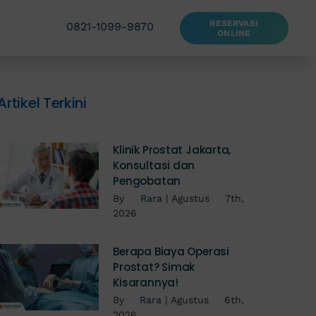
RESERVASI
0821-1099-9870
ONLINE
Artikel Terkini
Klinik Prostat Jakarta,
Konsultasi dan
Pengobatan
By
Rara
|
Agustus 7th,
2026
Berapa Biaya Operasi
Prostat? Simak
Kisarannya!
By
Rara
|
Agustus 6th,
2026