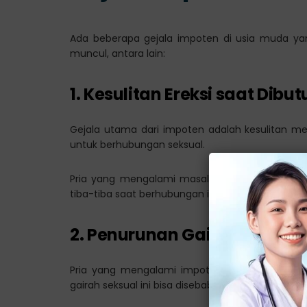
Ada beberapa gejala impoten di usia muda yang
muncul, antara lain:
1. Kesulitan Ereksi saat Dibu
Gejala utama dari impoten adalah kesulitan m
untuk berhubungan seksual.
Pria yang mengalami masalah ini mungkin akan m
tiba-tiba saat berhubungan intim.
2. Penurunan Gairah Seksua
Pria yang mengalami impoten, seringkali mer
gairah seksual ini bisa disebabkan oleh banyak fakt