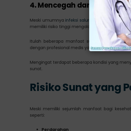
4. Mencegah dan Mengurangi
Meski umumnya
infeksi saluran kemih
cenderung 
memiliki risiko tinggi mengalami ISK.
Itulah beberapa manfaat sunat bagi pria, teta
dengan profesional medis yang tepat.
Mengingat terdapat beberapa kondisi yang meny
sunat.
Risiko Sunat yang P
Meski memiliki sejumlah manfaat bagi kesehata
seperti:
Perdarahan