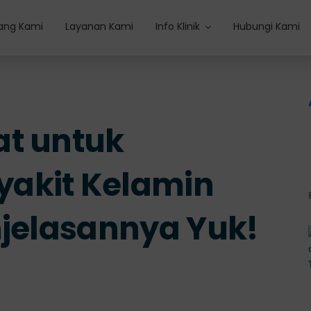
ang Kami
Layanan Kami
Info Klinik
Hubungi Kami
at untuk
akit Kelamin
njelasannya Yuk!