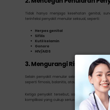
2. Mencegah Penularan Peny
Tidak hanya menjaga kesehatan genital, sun
terinfeksi penyakit menular seksual, seperti:
Herpes genital
Sifilis
Kutil kelamin
Gonore
HIV/AIDS
3. Mengurangi Risiko Penyak
Selain penyakit menular seksual, terdapat jug
seperti fimosis, balanitis, atau parafimosis.
Ketiga penyakit tersebut, sangat rentan di ala
komplikasi yang cukup serius.