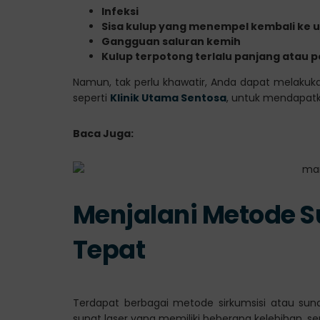
Infeksi
Sisa kulup yang menempel kembali ke u
Gangguan saluran kemih
Kulup terpotong terlalu panjang atau 
Namun, tak perlu khawatir, Anda dapat melakuk
seperti
Klinik Utama Sentosa
, untuk mendapat
Baca Juga:
Menjalani Metode Su
Tepat
Terdapat berbagai metode sirkumsisi atau suna
sunat laser yang memiliki beberapa kelebihan, sep