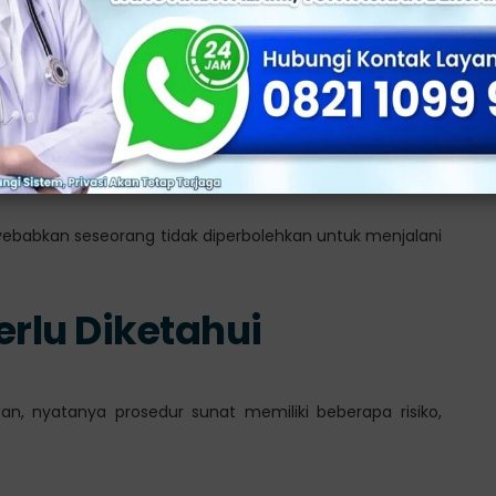
 Risiko Infeksi Saluran Kemih
terjadi pada wanita, tetapi pria yang tidak di sunat juga
pi sangat penting untuk berkonsultasi terlebih dahulu
ebabkan seseorang tidak diperbolehkan untuk menjalani
erlu Diketahui
n, nyatanya prosedur sunat memiliki beberapa risiko,