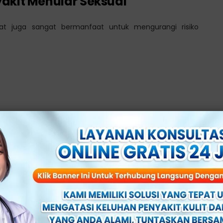
akit Menular Seksual
at juga sangat bermanfaat untuk mengurangi risiko
it Kelamin
a beberapa penyakit kelamin yang dapat menyerang pria,
mi oleh pria yang tidak di sunat, dan memiliki berbagai