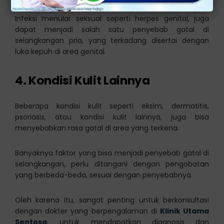
Infeksi menular seksual seperti herpes genital, juga
dapat menjadi salah satu penyebab gatal di
selangkangan pria, yang terkadang disertai dengan
luka kepuh di area genital.
4. Kondisi Kulit Lainnya
Beberapa kondisi kulit seperti eksim, dermatitis,
psoriasis, atau kondisi kulit lainnya, juga bisa
menyebabkan rasa gatal di area yang terkena.
Banyaknya faktor yang bisa menjadi penyebab gatal di
selangkangan, perlu ditangani dengan pengobatan
yang berbeda-beda, sesuai dengan penyebabnya.
Oleh karena itu, sangat penting untuk berkonsultasi
dengan dokter yang berpengalaman di
Klinik Utama
Sentosa
, untuk mendapatkan diagnosis dan