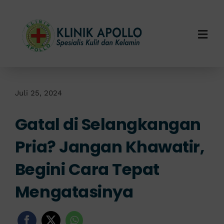
Skip
to
content
Togg
Navi
Home
Tentang Kami
Juli 25, 2024
Gatal di Selangkangan
Layanan Kami
Pria? Jangan Khawatir,
Info Klinik
Begini Cara Tepat
Hubungi Kami
Mengatasinya