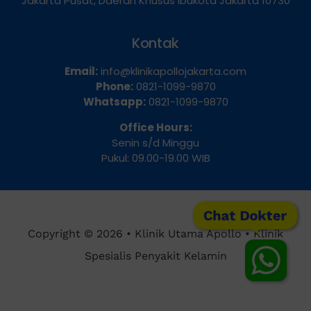
Kontak
Email:
info@klinikapollojakarta.com
Phone:
0821-1099-9870
Whatsapp:
0821-1099-9870
Office Hours:
Senin s/d Minggu
Pukul: 09.00-19.00 WIB
Chat Dokter
Copyright © 2026 • Klinik Utama Apollo • Klinik
Spesialis Penyakit Kelamin