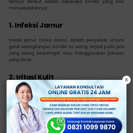
lainnya. Berikut adalah beberapa kondisi yang bisa
menyebabkannya:
1. Infeksi Jamur
Infeksi jamur
(tinea cruris) adalah penyebab umum
gatal selangkangan. Kondisi ini sering terjadi pada pria
yang sering berkeringat atau menggunakan pakaian
yang ketat.
2. Iritasi Kulit
X
Gesekan berlebih dari pakaian yang ketat, terpapar
bahan kimia dari sabun dan deterjen, atau keringat
yang berlebihan, bisa menyebabkan iritasi dan gatal
pada selangkangan.
3. Infeksi Menular Seksual