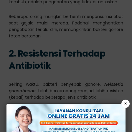
kambuh, adalah pengobatan yang tidak dituntaskan.
Beberapa orang mungkin berhenti mengonsumsi obat
saat gejala mulai mereda. Padahal, menghentikan
pengobatan terlalu dini, memungkinkan bakteri gonore
tetap bertahan.
2. Resistensi Terhadap
Antibiotik
Seiring waktu, bakteri penyebab gonore,
Neisseria
gonorrhoeae
, telah berkembang menjadi lebih resisten
(kebal) terhadap beberapa jenis antibiotik.
X
Hal ini bisa membuat pengobatan menjadi kurang
efektif, dan bakteri yang tersisa bisa kembali aktif dan
menginfeksi.