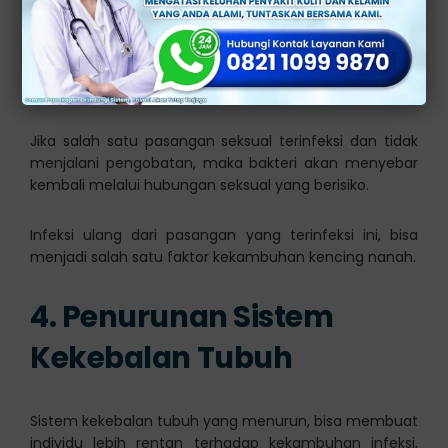
3. Infeksi Ulang dari
Pasangan
Jika salah satu pasangan seksual terinfeksi dan tidak
menjalani pengobatan, maka bakteri akan menyebar
kembali melalui hubungan seksual yang berisiko.
Infeksi ulang dari pasangan yang terinfeksi ini, bisa
menjadi salah satu faktor kekambuhan kencing nanah.
4. Penurunan Sistem
Kekebalan Tubuh
Sistem kekebalan tubuh yang menurun, bisa membuat
individu lebih rentan terhadap kekambuhan infeksi,