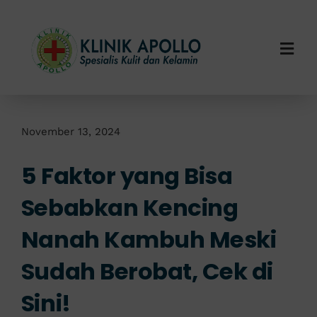
Skip
to
content
Togg
Navi
Home
Tentang Kami
November 13, 2024
5 Faktor yang Bisa
Layanan Kami
Sebabkan Kencing
Info Klinik
Nanah Kambuh Meski
Hubungi Kami
Sudah Berobat, Cek di
Sini!