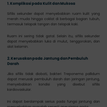
1.
Komplikasi pada Kulit dan Mukosa
Sifilis sekunder dapat menyebabkan ruam kulit yang
merah muda hingga coklat di berbagai bagian tubuh,
termasuk telapak tangan dan telapak kaki.
Ruam ini sering tidak gatal. Selain itu, sifilis sekunder
dapat menyebabkan luka di mulut, tenggorokan, dan
alat kelamin.
2.
Kerusakan pada Jantung dan Pembuluh
Darah
Jika sifilis tidak diobati, bakteri Treponema pallidum
dapat merusak pembuluh darah dan jaringan jantung,
menyebabkan kondisi yang disebut sifilis
kardiovaskular.
Ini dapat berdampak serius pada fungsi jantung dan
menyebabkan masalah seperti aneurisma aorta.