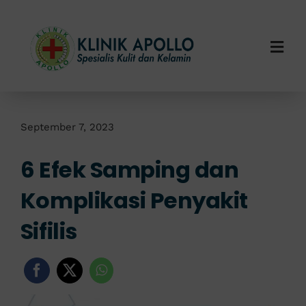
Skip
to
content
Togg
Navi
Home
Tentang Kami
September 7, 2023
6 Efek Samping dan
Layanan Kami
Komplikasi Penyakit
Info Klinik
Sifilis
Hubungi Kami