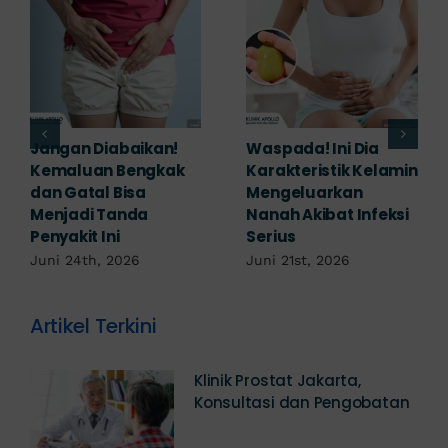
Banyak yang
Tampak Ringan,
Mengabaikan,
Waspada Ini Gejala
Padahal Habis
Kutil Kelamin yang
Berhubungan
Berbahaya!
Kemaluan Gatal Bisa
Juni 14th, 2026
Jadi Tanda IMS!
Juni 17th, 2026
Artikel Terkini
Klinik Prostat Jakarta,
Konsultasi dan Pengobatan