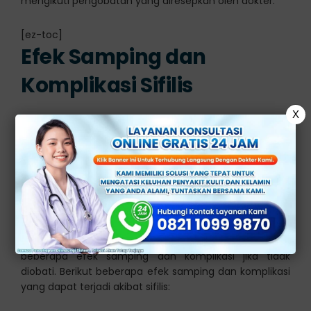
mengikuti pengobatan yang diresepkan oleh dokter.
[ez-toc]
Efek Samping dan
Komplikasi Sifilis
X
Sifilis adalah penyakit menular seksual (PMS) yang
disebabkan oleh bakteri spiroket Treponema pallidum.
Sifilis dapat menyebabkan berbagai gejala dan
komplikasi yang dapat memengaruhi berbagai organ
dalam tubuh.
Selain gejala utama yang muncul selama berbagai
tahap sifilis, infeksi ini juga dapat menyebabkan
beberapa efek samping dan komplikasi jika tidak
diobati. Berikut beberapa efek samping dan komplikasi
yang dapat terjadi akibat sifilis: