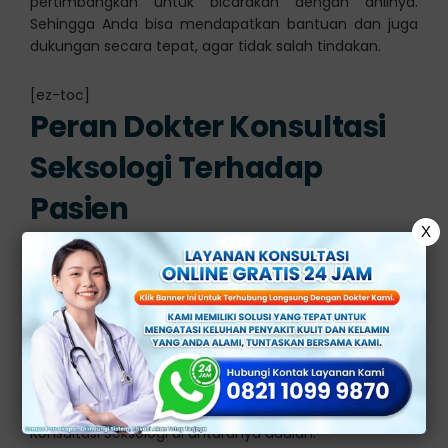
pertimbangkan untuk bicarakan dengan ahlinya.
Sehingga Anda bisa mendapatkan bantuan dan juga
dukungan secara tepat, agar tidak salah tindakan.
[ez-toc]
Peran Dokter Konsultasi
Seksologi Terhadap
Pasien
X
Dokter konsultasi seksologi adalah seorang dokter atau
profesional medis yang memiliki keahlian dan
pengalaman khusus dalam bidang seksologi.
Mereka adalah ahli dalam memahami dan mengatasi
masalah kesehatan seksual serta gangguan seksual
yang mungkin dialami oleh pasien. Peran Dokter
Konsultasi Seksologi di antaranya adalah: