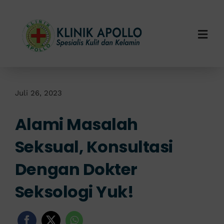
Skip
to
content
Togg
Navi
Home
Tentang Kami
Juli 26, 2023
Alami Masalah
Layanan Kami
Seksual, Konsultasi
Info Klinik
Dengan Dokter
Hubungi Kami
Seksologi Yuk!