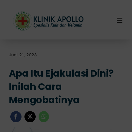
Skip
to
content
Togg
Navi
Home
Tentang Kami
Juni 21, 2023
Apa Itu Ejakulasi Dini?
Layanan Kami
Inilah Cara
Info Klinik
Mengobatinya
Hubungi Kami