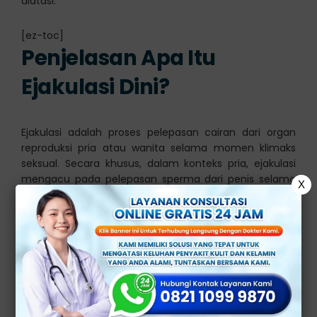
diatasi.
[ez-toc]
Penjelasan Apa Itu
Ejakulasi Dini?
Ejakulasi adalah proses pelepasan cairan dari organ
reproduksi pria atau wanita selama momen klimaks
seksual. Secara khusus, dalam konteks pria, ejakulasi
mengacu pada pelepasan sperma dari penis selama
X
orgasme seksual.
Sedangkan ejakulasi dini adalah kondisi seksual di
mana seorang pria mengalami pelepasan terlalu
cepat atau kurang dari yang diinginkan selama
aktivitas seksual.
Biasanya, masalah ini terjadi dengan sedikit atau tanpa