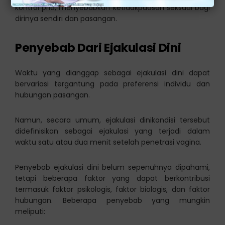
kontrol pria, menyebabkan ketidakpuasan seksual bagi
dirinya sendiri dan pasangan.
Penyebab Dari Ejakulasi Dini
Waktu yang dianggap sebagai ejakulasi dini dapat
bervariasi tergantung pada preferensi individu dan
hubungan pasangan.
Namun, secara umum, ejakulasi dinikondisi tersebut
didefinisikan sebagai ejakulasi yang terjadi dalam
waktu satu atau dua menit setelah penetrasi vagina.
Penyebab ejakulasi dini belum sepenuhnya dipahami,
tetapi beberapa faktor yang dapat berkontribusi
termasuk faktor psikologis, faktor biologis, dan faktor
hubungan. Beberapa penyebab yang mungkin
meliputi: