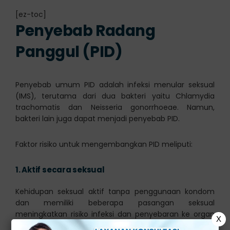
[ez-toc]
Penyebab Radang
Panggul (PID)
Penyebab umum PID adalah infeksi menular seksual
(IMS), terutama dari dua bakteri yaitu Chlamydia
trachomatis dan Neisseria gonorrhoeae. Namun,
bakteri lain juga dapat menjadi penyebab PID.
Faktor risiko untuk mengembangkan PID meliputi:
1.
Aktif secara seksual
Kehidupan seksual aktif tanpa penggunaan kondom
dan memiliki beberapa pasangan seksual
meningkatkan risiko infeksi dan penyebaran ke organ
X
reproduksi bagian atas.