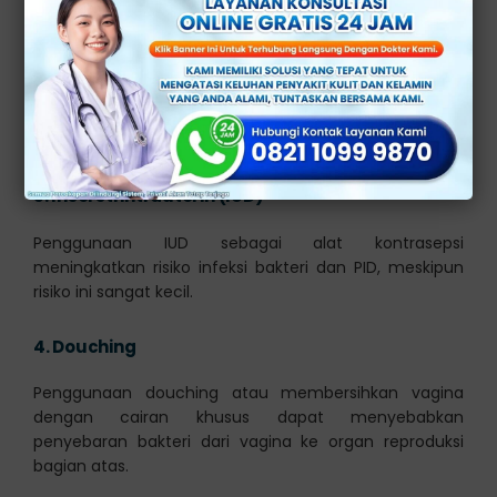
2.
Riwayat PID atau IMS sebelumnya
Jika Anda telah mengalami PID sebelumnya, ada
kemungkinan lebih besar untuk mengembangkan
infeksi kembali.
3.
Insersti intrauterin (IUD)
Penggunaan IUD sebagai alat kontrasepsi
meningkatkan risiko infeksi bakteri dan PID, meskipun
risiko ini sangat kecil.
4.
Douching
Penggunaan douching atau membersihkan vagina
dengan cairan khusus dapat menyebabkan
penyebaran bakteri dari vagina ke organ reproduksi
bagian atas.