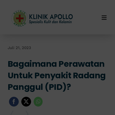
Skip
to
content
Togg
Navi
Home
Tentang Kami
Juli 21, 2023
Bagaimana Perawatan
Layanan Kami
Untuk Penyakit Radang
Info Klinik
Panggul (PID)?
Hubungi Kami