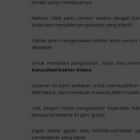
kondisi yang mendasarinya.
Namun, tidak perlu cemas! Karena dengan ban
Anda bisa menjalani pengobatan yang efektif.
Dokter akan mengevaluasi kondisi Anda secar
diberikan.
Untuk menjalani pengobatan, Anda bisa memb
Konsultasi Dokter Online
.
Layanan ini kami sediakan untuk memudahkan 
lebih lanjut, dan membuat reservasi lebih mudah
Jadi, jangan tunda pengobatan! Segeralah hu
beroperasi selama 24 jam, gratis!
Ingat! Setiap gejala atau ketidaknyamanan 
penanganan yang tepat.