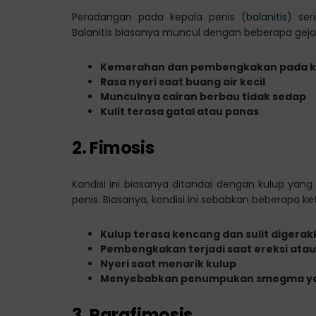
Peradangan pada kepala penis (
balanitis
) ser
Balanitis biasanya muncul dengan beberapa gejal
Kemerahan dan pembengkakan pada ke
Rasa nyeri saat buang air kecil
Munculnya cairan berbau tidak sedap
Kulit terasa gatal atau panas
2. Fimosis
Kondisi ini biasanya ditandai dengan kulup yan
penis. Biasanya, kondisi ini sebabkan beberapa k
Kulup terasa kencang dan sulit digera
Pembengkakan terjadi saat ereksi atau 
Nyeri saat menarik kulup
Menyebabkan penumpukan smegma yan
3. Parafimosis