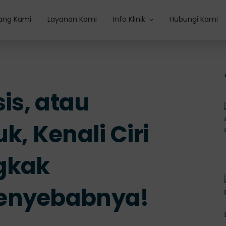
ang Kami
Layanan Kami
Info Klinik
Hubungi Kami
sis, atau
k, Kenali Ciri
gkak
Penyebabnya!