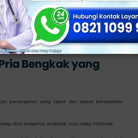
ke posisi semula
nting, terutama pada kasus parafimosis yang bisa
gkak
Pria Bengkak yang
kan penanganan yang tepat dan sesuai berdasarkan
ep obat antijamur, antibiotik, atau salep inflamasi.