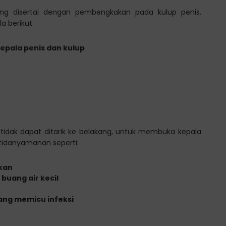
ing disertai dengan pembengkakan pada kulup penis.
a berikut:
pala penis dan kulup
g tidak dapat ditarik ke belakang, untuk membuka kepala
etidanyamanan seperti:
kkan
buang air kecil
g memicu infeksi