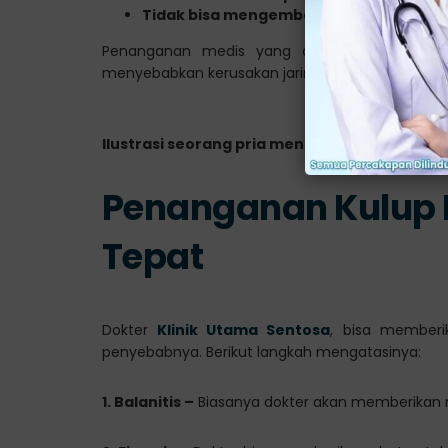
Tidak bisa mengembalikan kulup penis 
Penanganan medis yang cepat sangatlah pe
menyebabkan kerusakan jaringan permanen.
Ilustrasi seorang pria mengalami kulup ben
Penanganan Kulup 
Tepat
Dokter
Klinik Utama Sentosa
, bisa memberi
penyebabnya. Berikut langkah mengatasinya:
1. Balanitis –
Biasanya dokter akan memberikan res