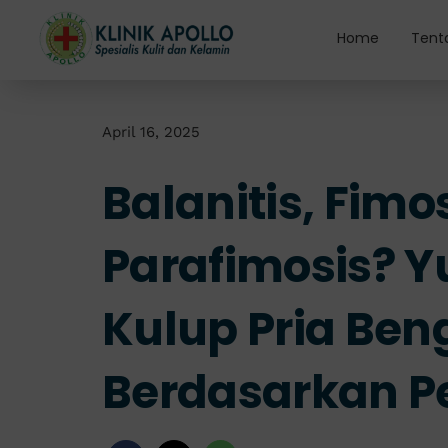
Skip
to
Home
Tent
content
April 16, 2025
Balanitis, Fimo
Parafimosis? Yu
Kulup Pria Ben
Berdasarkan 