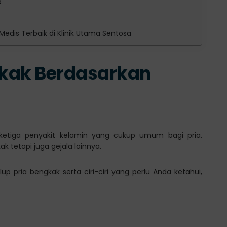
b
edis Terbaik di Klinik Utama Sentosa
ngkak Berdasarkan
n ketiga penyakit kelamin yang cukup umum bagi pria.
k tetapi juga gejala lainnya.
up pria bengkak serta ciri-ciri yang perlu Anda ketahui,