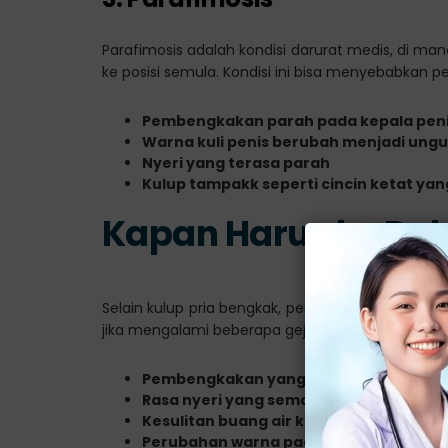
Parafimosis adalah kondisi darurat medis, di man
ke posisi semula. Kondisi ini bisa menyebabkan 
Pembengkakan parah pada kepala pen
Warna kuli penis berubah menjadi ungu
Nyeri yang terasa parah
Kulup tampakk seperti cincin ketat yan
Kapan Harus ke Dok
Selain kulup pria bengkak, penting untuk segera p
jika mengalami beberapa gejala berikut:
Pembengkakan yang tidak membaik dal
Rasa nyeri yang semakin parah
Kesulitan buang air kecil
Perubahan warna pada penis atau kulu