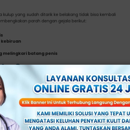
a kulup yang sudah ditarik ke belakang tidak bisa kembali
pembengkakan parah dengan gejala berikut:
is
 kebiruan
g melingkari batang penis
ter?
eriksakan diri Anda ke dokter spesialis kelamin, terutama
am 1-2 hari
p