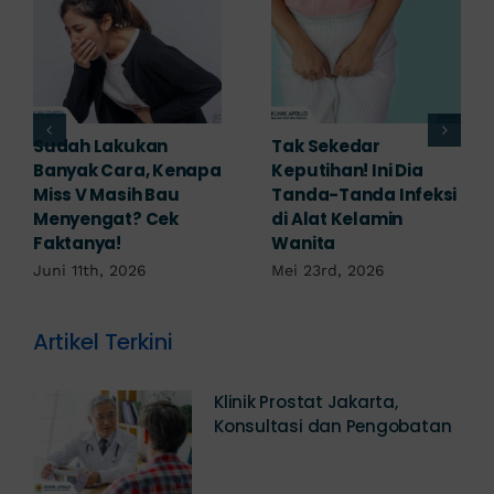
Adakah Cara Medis
5 Saran Dokter
untuk
Mengobati Vagina
Mengembalikan
Bengkak Akibat
Selaput Dara yang
Infeksi, Cek di Sini!
Robek? Ini Penjelasan
Mei 17th, 2026
Dokter!
Mei 18th, 2026
Artikel Terkini
Klinik Prostat Jakarta,
Konsultasi dan Pengobatan