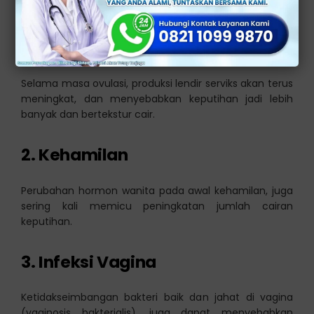
patologis, antara lain:
1. Siklus Mentruasi
Selama masa ovulasi, produksi lendir serviks akan terus
meningkat, dan menyebabkan keputihan jadi lebih
banyak dan bertekstur cair.
2. Kehamilan
Perubahan hormon wanita pada awal kehamilan, juga
sering kali memicu peningkatan jumlah cairan
keputihan.
3. Infeksi Vagina
Ketidakseimbangan bakteri baik dan jahat di vagina
(vaginosis bakterialis), juga dapat menyebabkan