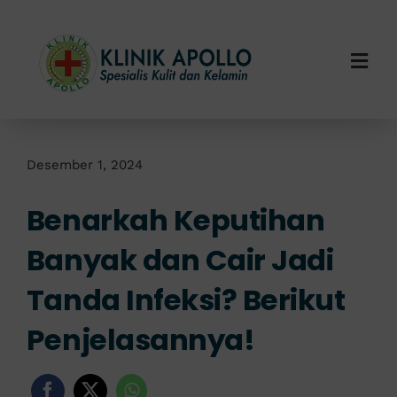
Skip
to
content
Togg
Navi
Home
Tentang Kami
Desember 1, 2024
Benarkah Keputihan
Layanan Kami
Banyak dan Cair Jadi
Info Klinik
Tanda Infeksi? Berikut
Hubungi Kami
Penjelasannya!