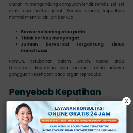
Cairan ini mengandung campuran lendir serviks, sel-sel
mati, dan bakteri jahat. Secara umum, keputihan
normal memiiki ciri-ciri berikut:
Berwarna bening atau putih
Tidak berbau menyengat
Jumlah bervariasi tergantung siklus
menstruasi
Namun, perubahan dalam jumlah, warna, atau
konsistensi keputihan bisa menjadi tanda adanya
gangguan kesehatan pada organ reproduksi.
Penyebab Keputihan
Banyak dan Cair
X
Keputihan yang banyak dan cair, bisa terjadi akibat
beberapa faktor, baik yang bersifat fisikologis maupun