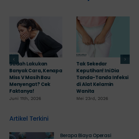
Tak Sekedar
Adakah Cara Medis
Keputihan! Ini Dia
untuk
Tanda-Tanda Infeksi
Mengembalikan
di Alat Kelamin
Selaput Dara yang
Wanita
Robek? Ini Penjelasan
Dokter!
Mei 23rd, 2026
Mei 18th, 2026
Artikel Terkini