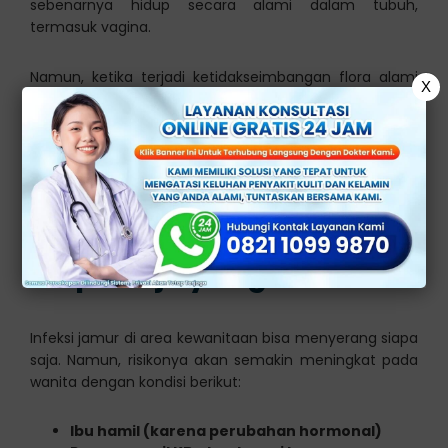
sebenarnya hidup secara alami dalam tubuh,
termasuk vagina.
Namun, ketika terjadi ketidakseimbangan flora alami
X
akibat berbagai faktor, jamur ini bisa berkembang biak
secara berlebihan dan menyebabkan infeksi.
Oleh karena itu, banyak wanita yang bisa mengalami
infeksi jamur secara tiba-tiba dan tidak menyadari
sampai gejalanya semakin parah.
Siapa Saja yang Berisiko?
Infeksi jamur di area kewanitaan bisa menyerang siapa
saja. Namun, risikonya akan semakin meningkat pada
wanita dengan kondisi berikut:
Ibu hamil (karena perubahan hormonal)