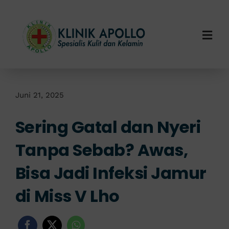
Skip
to
content
Togg
Navi
Home
Tentang Kami
Juni 21, 2025
Sering Gatal dan Nyeri
Layanan Kami
Tanpa Sebab? Awas,
Info Klinik
Bisa Jadi Infeksi Jamur
Hubungi Kami
di Miss V Lho