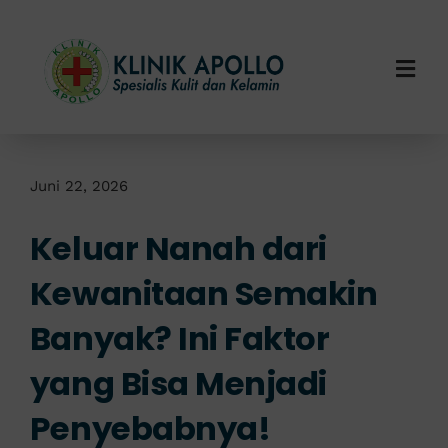
Skip
to
content
Togg
Navi
Home
Tentang Kami
Juni 22, 2026
Keluar Nanah dari
Layanan Kami
Kewanitaan Semakin
Info Klinik
Banyak? Ini Faktor
Hubungi Kami
yang Bisa Menjadi
Penyebabnya!