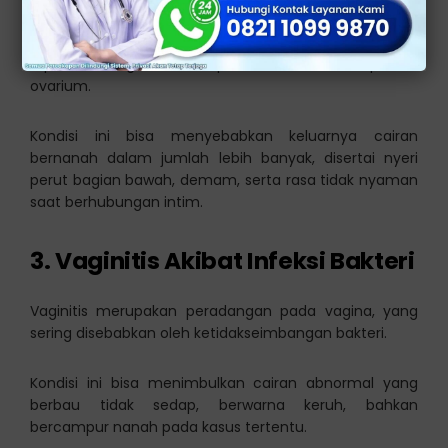
Penyakit radang panggul atau Pelvic Inflammatory
Disease (PID) terjadi ketika infeksi menyebar ke organ
reproduksi bagian atas, seperti rahim, tuba falopi, dan
ovarium.
Kondisi ini bisa menyebabkan keluarnya cairan
bernanah dalam jumlah lebih banyak, disertai nyeri
perut bagian bawah, demam, serta rasa tidak nyaman
saat berhubungan intim.
3. Vaginitis Akibat Infeksi Bakteri
Vaginitis merupakan peradangan pada vagina, yang
sering disebabkan oleh ketidakseimbangan bakteri.
Kondisi ini bisa menimbulkan cairan abnormal yang
berbau tidak sedap, berwarna keruh, bahkan
bercampur nanah pada kasus tertentu.