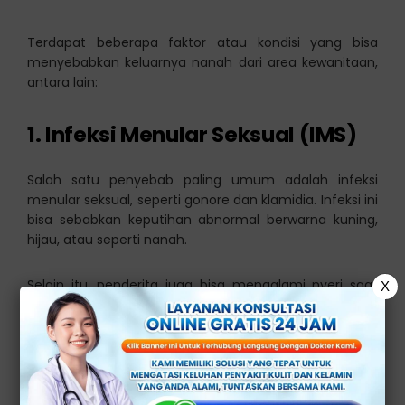
Terdapat beberapa faktor atau kondisi yang bisa
menyebabkan keluarnya nanah dari area kewanitaan,
antara lain:
1. Infeksi Menular Seksual (IMS)
Salah satu penyebab paling umum adalah infeksi
menular seksual, seperti gonore dan klamidia. Infeksi ini
bisa sebabkan keputihan abnormal berwarna kuning,
hijau, atau seperti nanah.
Selain itu, penderita juga bisa mengalami nyeri saat
X
buang air kecil, nyeri panggul, hingga perdarahan di
luar siklus menstruasi.
2. Radang Panggul (PID)