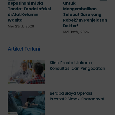
Mengobati Vagina
Miss V Gatal dan
Bengkak Akibat
Perih yang Sering
Infeksi, Cek di Sini!
Kambuh Bisa Picu
Masalah Serius
Mei 17th, 2026
Mei 16th, 2026
Artikel Terkini
Klinik Prostat Jakarta,
Konsultasi dan Pengobatan
Berapa Biaya Operasi
Prostat? Simak Kisarannya!