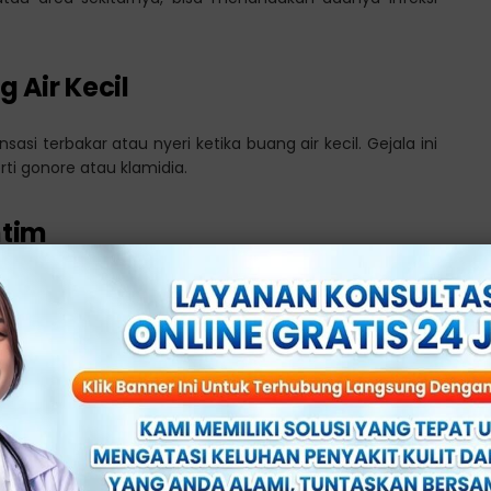
g Air Kecil
si terbakar atau nyeri ketika buang air kecil. Gejala ini
rti gonore atau klamidia.
ntim
si normal, dan bisa menjadi tanda adanya infeksi atau
tau Ruam
al bisa menjadi tanda infeksi virus, seperti herpes genital