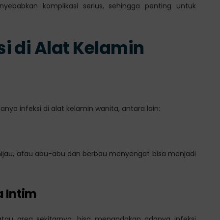
nyebabkan komplikasi serius, sehingga penting untuk
i di Alat Kelamin
a infeksi di alat kelamin wanita, antara lain:
hijau, atau abu-abu dan berbau menyengat bisa menjadi
a Intim
tau area sekitarnya, bisa menandakan adanya infeksi