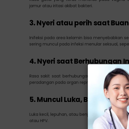
jamur atau iritasi akibat bakteri.
3. Nyeri atau perih saat Buan
Inifeksi pada area kelamin bisa menyebabkan sensa
sering muncul pada infeksi menular seksual, sepe
4. Nyeri saat Berhubungan I
Rasa sakit saat berhubungan intim bukan kondi
peradangan pada organ reproduksi.
5. Muncul Luka, Benjolan, a
Luka kecil, lepuhan, atau benjolan pada area genit
atau HPV.