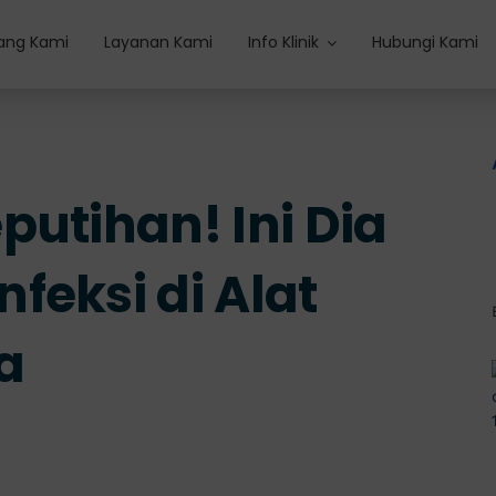
ang Kami
Layanan Kami
Info Klinik
Hubungi Kami
putihan! Ini Dia
feksi di Alat
a