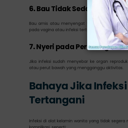
6. Bau Tidak Sedap pada Are
Bau amis atau menyengat yang muncul terus-
pada vagina atau infeksi tertentu.
7. Nyeri pada Perut Bagian 
Jika infeksi sudah menyebar ke organ reprodu
atau perut bawah yang mengganggu aktivitas.
Bahaya Jika Infeksi
Tertangani
Infeksi di alat kelamin wanita yang tidak seg
komplikasi, seperti: