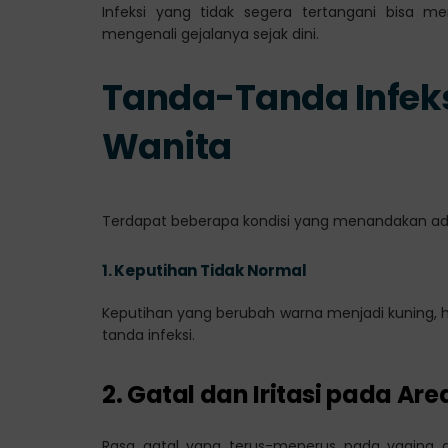
Infeksi yang tidak segera tertangani bisa me
mengenali gejalanya sejak dini.
Tanda-Tanda Infeks
Wanita
Terdapat beberapa kondisi yang menandakan adany
1. Keputihan Tidak Normal
Keputihan yang berubah warna menjadi kuning, 
tanda infeksi.
2. Gatal dan Iritasi pada Are
Rasa gatal yang terus-menerus pada vagina a