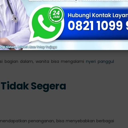
a Intim
menerus bisa menandakan ketidakseimbangan bakteri
Bawah
ksi bagian dalam, wanita bisa mengalami
nyeri panggul
 Tidak Segera
era mendapatkan penanganan, bisa menyebabkan berbagai