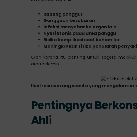
Radang panggul
Gangguan kesuburan
Infeksi menyebar ke organ lain
Nyeri kronis pada area panggul
Risiko komplikasi saat kehamilan
Meningkatkan risiko penularan penyak
Oleh karena itu, penting untuk segera melakuk
area kelamin.
Ilustrasi seorang wanita yang mengalami infe
Pentingnya Berkons
Ahli