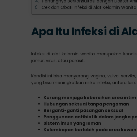
Pentingnya Berkonsultasi dengan Dokter Ahli
Cek dan Obati Infeksi di Alat Kelamin Wanita 
Apa Itu Infeksi di A
Infeksi di alat kelamin wanita merupakan kondi
jamur, virus, atau parasit.
Kondisi ini bisa menyerang vagina, vulva, servik
yang bisa meningkatkan risiko infeksi, antara lain:
Kurang menjaga kebersihan area intim
Hubungan seksual tanpa pengaman
Berganti-ganti pasangan seksual
Penggunaan antibiotik dalam jangka p
Sistem imun yang lemah
Kelembapan berlebih pada area kewan