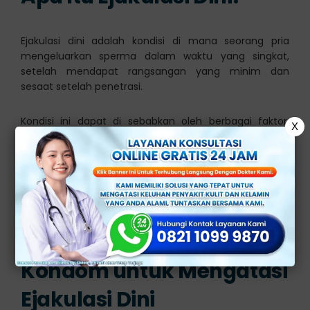
Ejakulasi dini adalah kondisi di mana seorang pria
mengeluarkan sperma dalam waktu yang singkat,
setelah mendapat rangsangan yang minim dan
sesaat setelah penetrasi.
Kondisi ini dapat di sebabkan oleh berbagai faktor,
X
termasuk faktor fisik seperti gangguan hormonal,
gangguan saraf, atau kondisi medis tertentu.
Selain itu, ejakulasi dini juga dapat di sebabkan oleh
faktor psikologis seperti stres, kecemasan, dan depresi.
Manfaat Penggunaan
Kondom untuk Mengatasi
Ejakulasi Dini