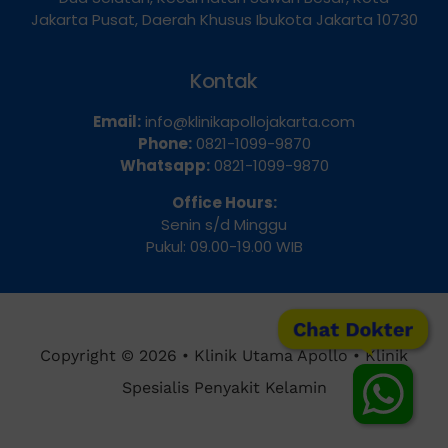
Jakarta Pusat, Daerah Khusus Ibukota Jakarta 10730
Kontak
Email:
info@klinikapollojakarta.com
Phone:
0821-1099-9870
Whatsapp:
0821-1099-9870
Office Hours:
Senin s/d Minggu
Pukul: 09.00-19.00 WIB
Chat Dokter
Copyright © 2026 • Klinik Utama Apollo • Klinik
Spesialis Penyakit Kelamin