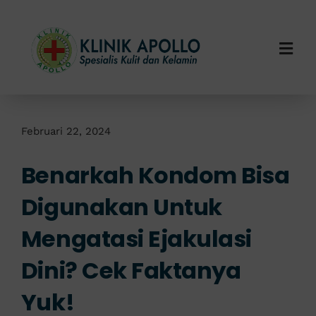
Skip
to
content
Togg
Navi
Home
Tentang Kami
Februari 22, 2024
Benarkah Kondom Bisa
Layanan Kami
Digunakan Untuk
Info Klinik
Mengatasi Ejakulasi
Hubungi Kami
Dini? Cek Faktanya
Yuk!