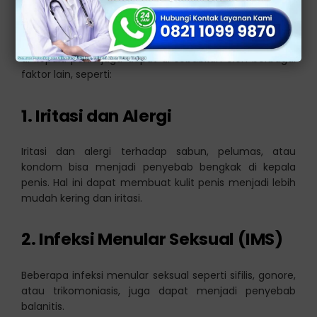
menyebabkan infeksi.
Selain infeksi bakteri dan jamur, balanitis atau bengkak
di kepala penis juga dapat di sebabkan oleh berbagai
faktor lain, seperti:
1. Iritasi dan Alergi
Iritasi dan alergi terhadap sabun, pelumas, atau
kondom bisa menjadi penyebab bengkak di kepala
penis. Hal ini dapat membuat kulit penis menjadi lebih
mudah kering dan iritasi.
2. Infeksi Menular Seksual (IMS)
Beberapa infeksi menular seksual seperti sifilis, gonore,
atau trikomoniasis, juga dapat menjadi penyebab
balanitis.