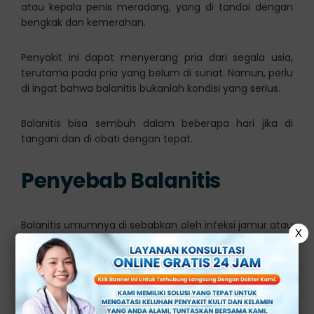
atau kepala penis meradang, yang di tandai dengan
bengkak dan kemerahan.
Penyakit ini dapat menyerang pria dari segala usia,
terutama pada pria yang belum di sunat. Namun, perlu
di ingat bahwa balanitis bukanlah kondisi yang serius.
Balanitis bisa sembuh dalam beberapa hari jika di
tangani dan di obati dengan tepat.
Penyebab Balanitis
Balanitis umumnya di sebabkan oleh infeksi jamur atau
X
bakteri. Infeksi dapat terjadi ketika kebersihan di area
genital, terutama kepala penis buruk.
Ketika kebersihan area genital buruk, maka bakteri dan
jamur akan dengan mudah berkembang biak dan