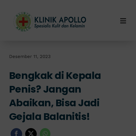
Skip
to
content
Togg
Navi
Home
Tentang Kami
Desember 11, 2023
Bengkak di Kepala
Layanan Kami
Penis? Jangan
Info Klinik
Abaikan, Bisa Jadi
Hubungi Kami
Gejala Balanitis!