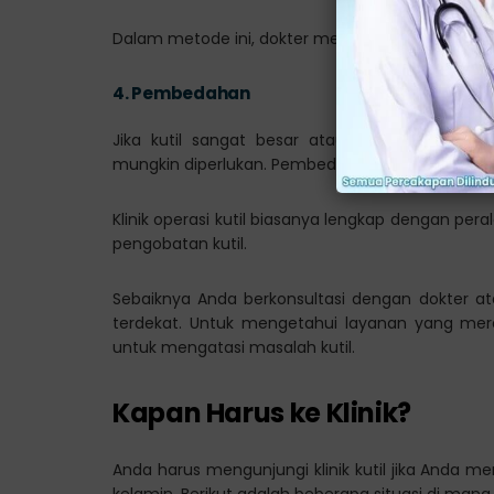
Dalam metode ini, dokter menggunakan arus list
4.
Pembedahan
Jika kutil sangat besar atau tidak merespo
mungkin diperlukan. Pembedahan dilakukan untuk 
Klinik operasi kutil biasanya lengkap dengan pera
pengobatan kutil.
Sebaiknya Anda berkonsultasi dengan dokter atau 
terdekat. Untuk mengetahui layanan yang me
untuk mengatasi masalah kutil.
Kapan Harus ke Klinik?
Anda harus mengunjungi klinik kutil jika Anda mem
kelamin. Berikut adalah beberapa situasi di mana