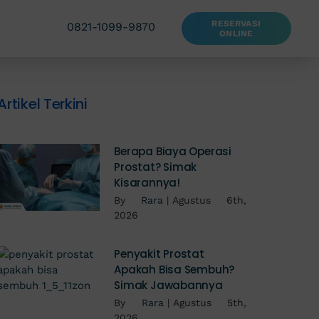
RESERVASI
0821-1099-9870
ONLINE
Artikel Terkini
Berapa Biaya Operasi
Prostat? Simak
Kisarannya!
By
Rara
|
Agustus 6th,
2026
Penyakit Prostat
Apakah Bisa Sembuh?
Simak Jawabannya
By
Rara
|
Agustus 5th,
2026