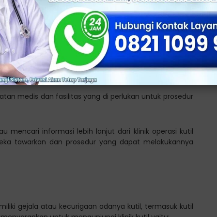
rik untuk membakar kutil dan menghilangkannya.
ns terhadap metode pengobatan lainnya, pembedahan
mengangkat kutil secara fisik.
latan medis dan fasilitas yang di perlukan untuk prosedur
mencari informasi lebih lanjut dari klinik operasi kutil
reka tawarkan dan prosedur yang dapat melakukannya
iliki gejala atau kecurigaan adanya kutil, termasuk kutil
 menyarankan untuk mengunjungi klinik kutil yaitu: