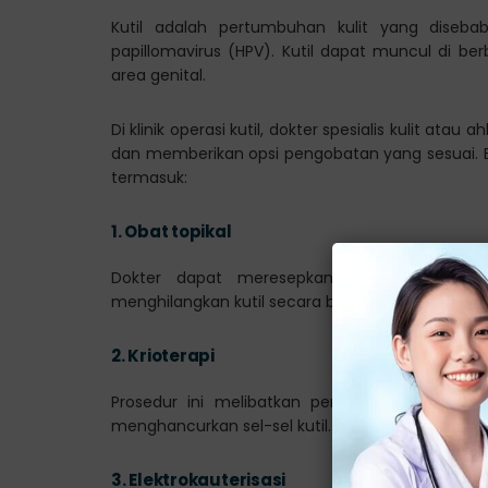
Kutil adalah pertumbuhan kulit yang diseba
papillomavirus (HPV). Kutil dapat muncul di be
area genital.
Di klinik operasi kutil, dokter spesialis kulit at
dan memberikan opsi pengobatan yang sesuai.
termasuk:
1.
Obat topikal
Dokter dapat meresepkan krim atau solu
menghilangkan kutil secara bertahap.
2.
Krioterapi
Prosedur ini melibatkan pembekuan kutil me
menghancurkan sel-sel kutil.
3.
Elektrokauterisasi