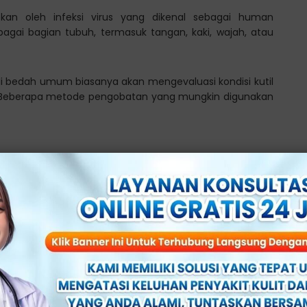
bkan oleh infeksi virus yang dikenal sebagai human
rbagai bagian tubuh, termasuk tangan, kaki, wajah, atau
au ahli bedah umum biasanya akan mengevaluasi kondisi kutil
 Beberapa metode pengobatan yang mungkin digunakan
si yang mengandung bahan kimia tertentu untuk
nggunakan nitrogen cair. Ini dapat membekukan dan